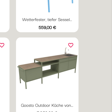
Wetterfester, tiefer Sessel...
Vorschau

20
+20
Preis
559,00 €
ttergrau
Abyssblau
Acapulcoblau
Anthrazit
Chili
Gewittergrau
vorite_border
favorite_border
Goosto Outdoor Küche von...
Vorschau
