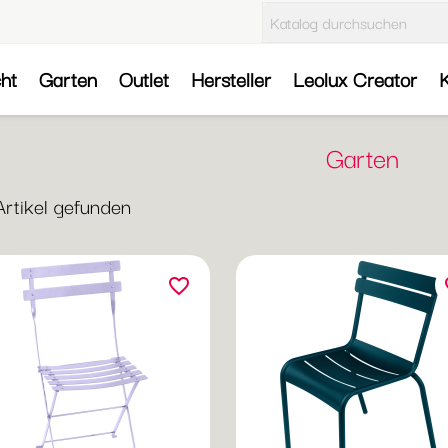
cht
Garten
Outlet
Hersteller
Leolux Creator
K
Garten
Sorti
Artikel gefunden
na
favorite_border
fa