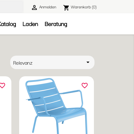
Anmelden
Warenkorb
(0)

shopping_cart

atalog
Laden
Beratung
ert
Relevanz

ch:
vorite_border
favorite_border