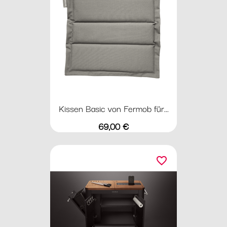
Kissen Basic von Fermob für...
Preis
69,00 €
favorite_border