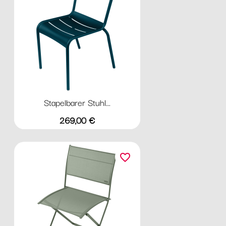
Stapelbarer Stuhl...
Preis
269,00 €
favorite_border