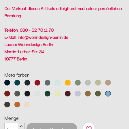
Der Verkauf dieses Artikels erfolgt erst nach einer persönlichen
Beratung.
Telefon: 030 - 32 70 11 70
E-Mail:
info@wohndesign-berlin.de
Laden: Wohndesign Berlin
Martin-Luther-Str. 34
10777 Berlin
Metallfarben
Abyssblau
Acapulcoblau
Anthrazit
Chili
Gewittergrau
Gletscherminze
Honig
Kaktus
Lehmgrau
Lindgrün
Muskat
Ocker
Rosmarin
Lakritz
Baumwollweiß
Zederngrün
Zitronensorbet
Schwarzkirsche
Marshmallo
Lebkuchen
Pesto
Maya
Blau
Tonka
Kandierte
Latte-
Orange
Beige
Menge