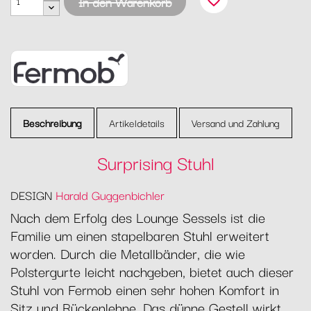
favorite_border
In den Warenkorb
Beschreibung
Artikeldetails
Versand und Zahlung
Surprising Stuhl
DESIGN
Harald Guggenbichler
Nach dem Erfolg des Lounge Sessels ist die
Familie um einen stapelbaren Stuhl erweitert
worden. Durch die Metallbänder, die wie
Polstergurte leicht nachgeben, bietet auch dieser
Stuhl von Fermob einen sehr hohen Komfort in
Sitz und Rückenlehne. Das dünne Gestell wirkt