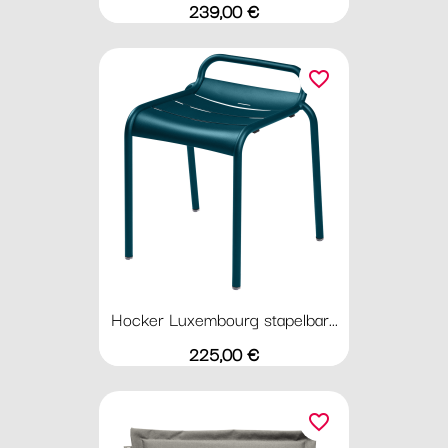
Preis
239,00 €
favorite_border
Hocker Luxembourg stapelbar...
Preis
225,00 €
favorite_border