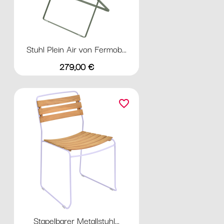
Stuhl Plein Air von Fermob...
Preis
279,00 €
favorite_border
Stapelbarer Metallstuhl...