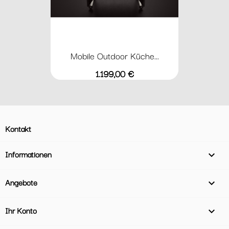
Mobile Outdoor Küche...
Preis
1.199,00 €
Kontakt
Informationen

Angebote

Ihr Konto
