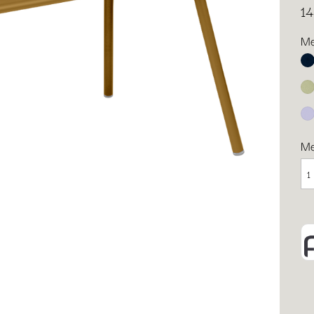
1
Me
Ab
Li
Ma
M