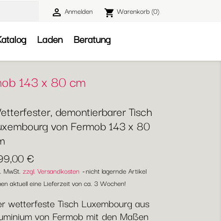
Anmelden
Warenkorb
(0)

shopping_cart

atalog
Laden
Beratung
mob 143 x 80 cm
etterfester, demontierbarer Tisch
uxembourg von Fermob 143 x 80
m
99,00 €
l. MwSt.
zzgl. Versandkosten
nicht lagernde Artikel
en aktuell eine Lieferzeit von ca. 3 Wochen!
r wetterfeste Tisch Luxembourg aus
uminium von Fermob mit den Maßen