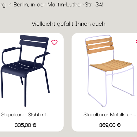
 in Berlin, in der Martin-Luther-Str. 34!
Vielleicht gefällt Ihnen auch
favorite_border
fav
Stapelbarer Stuhl mit...
Stapelbarer Metallstuhl...
Vorschau
Vorschau


Preis
Preis
+20
+
335,00 €
369,00 €
Abyssblau
Acapulcoblau
Anthrazit
Chili
Gewittergrau
Abyssblau
Acapulcoblau
Anthrazit
Chili
Gewi