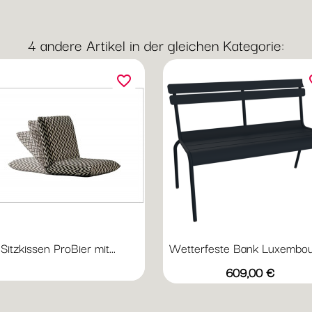
4 andere Artikel in der gleichen Kategorie:
favorite_border
fav
Sitzkissen ProBier mit...
Wetterfeste Bank Luxembour
Vorschau

+
Abyssblau
Acapulcoblau
Anthrazit
Chili
Gewi
Preis
609,00 €