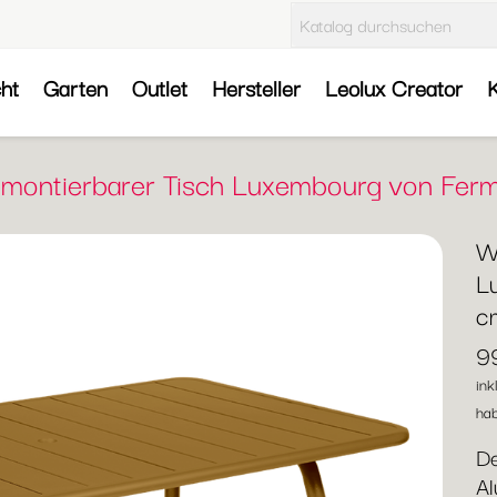
cht
Garten
Outlet
Hersteller
Leolux Creator
K
demontierbarer Tisch Luxembourg von Fer
W
L
c
9
ink
hab
De
Al