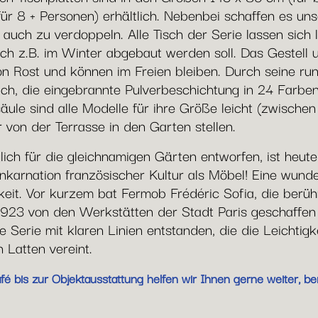
ür 8 + Personen) erhältlich. Nebenbei schaffen es un
uch zu verdoppeln. Alle Tisch der Serie lassen sich l
h z.B. im Winter abgebaut werden soll. Das Gestell un
on Rost und können im Freien bleiben. Durch seine run
h, die eingebrannte Pulverbeschichtung in 24 Farben
äule sind alle Modelle für ihre Größe leicht (zwische
 von der Terrasse in den Garten stellen.
ch für die gleichnamigen Gärten entworfen, ist heute 
Inkarnation französischer Kultur als Möbel! Eine wunde
gkeit. Vor kurzem bat Fermob Frédéric Sofia, die berü
 1923 von den Werkstätten der Stadt Paris geschaffe
eine Serie mit klaren Linien entstanden, die die Leichti
 Latten vereint.
 bis zur Objektausstattung helfen wir Ihnen gerne weiter, ber