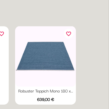
orite_border
favorite_border
Robuster Teppich Mono 180 x...
Vorschau

Preis
20
+1
639,00 €
ttergrau
Dark
Granit
Turquoise
Linen
Olive
Red
/
/
/