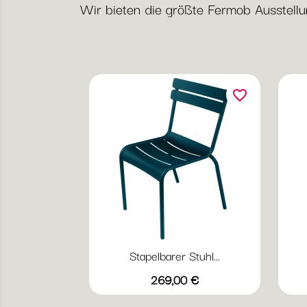
Wir bieten die größte Fermob Ausstellung
favorite_border
Stapelbarer Stuhl...
Vorschau

Preis
+20
269,00 €
Abyssblau
Acapulcoblau
Anthrazit
Chili
Gewittergrau