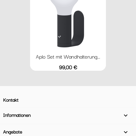
Aplo Set mit Wandhalterung...
Preis
99,00 €
Kontakt
Informationen

Angebote
