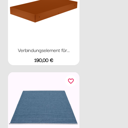
Verbindungselement für...
Preis
190,00 €
favorite_border