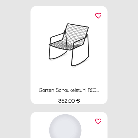
favorite_border
Garten Schaukelstuhl RIO...
Preis
352,00 €
favorite_border