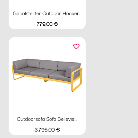
Gepolsterter Outdoor Hocker...
Preis
779,00 €
favorite_border
Outdoorsofa Sofa Bellevie...
Preis
3.795,00 €