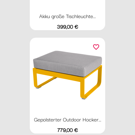
Akku große Tischleuchte...
Preis
399,00 €
favorite_border
Gepolsterter Outdoor Hocker...
Preis
779,00 €