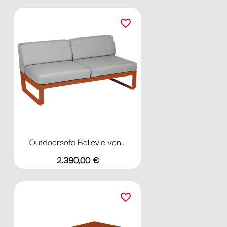
favorite_border
Outdoorsofa Bellevie von...
Preis
2.390,00 €
favorite_border