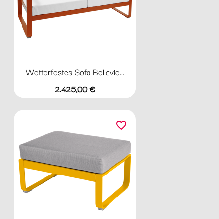
Wetterfestes Sofa Bellevie...
Preis
2.425,00 €
favorite_border