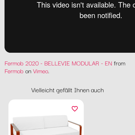
Fermob 2020 - BELLEVIE MODULAR - EN
from
Fermob
on
Vimeo
.
Vielleicht gefällt Ihnen auch
favorite_border