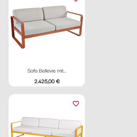
Sofa Bellevie mit...
Preis
2.425,00 €
favorite_border