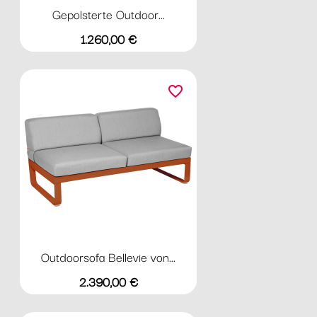
Gepolsterte Outdoor...
Preis
1.260,00 €
favorite_border
Outdoorsofa Bellevie von...
Preis
2.390,00 €