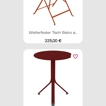
Wetterfester Tisch Bistro ø...
Preis
225,00 €
favorite_border