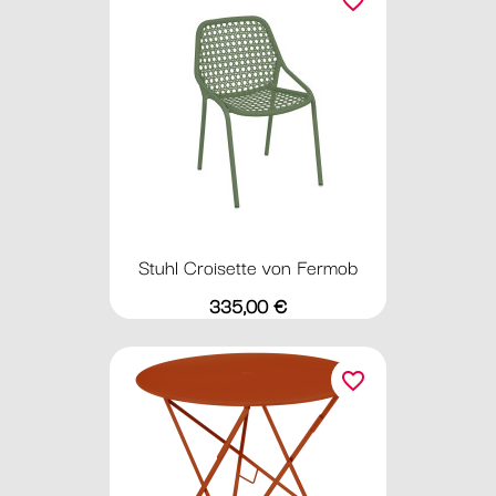
favorite_border
Stuhl Croisette von Fermob
Preis
335,00 €
favorite_border