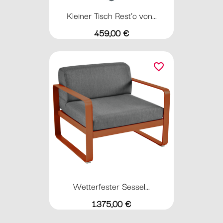
Kleiner Tisch Rest'o von...
Preis
459,00 €
favorite_border
Wetterfester Sessel...
Preis
1.375,00 €