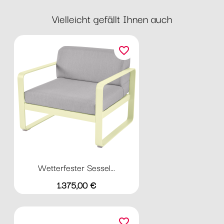
Vielleicht gefällt Ihnen auch
favorite_border
Wetterfester Sessel...
Preis
1.375,00 €
favorite_border