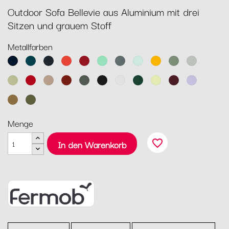
Outdoor Sofa Bellevie aus Aluminium mit drei
Sitzen und grauem Stoff
Metallfarben
Abyssblau
Acapulcoblau
Anthrazit
Capucine
Chili
Opalgrün
Gewittergrau
Gletscherminze
Honig
Kaktus
Lehmgrau
Lindgrün
Mohnrot
Muskat
Ocker
Rosmarin
Lakritz
Baumwollweiß
Zederngrün
Zitronensorbet
Schwarzkirsche
Marshmallo
Lebkuchen
Pesto
Menge
favorite_border
In den Warenkorb