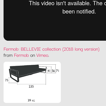
Fermob: BELLEVIE collection (2018 long version)
from
Fermob
on
Vimeo
.