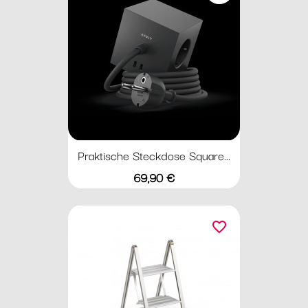
Praktische Steckdose Square...
Preis
69,90 €
favorite_border