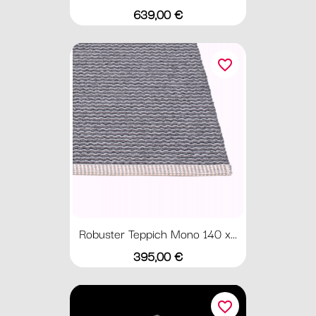
Preis
639,00 €
favorite_border
Robuster Teppich Mono 140 x...
Preis
395,00 €
favorite_border