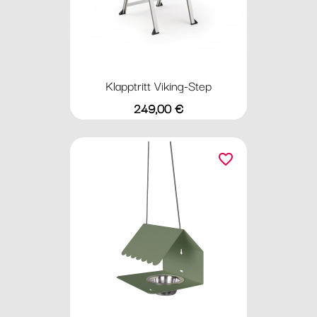
Klapptritt Viking-Step
Preis
249,00 €
favorite_border