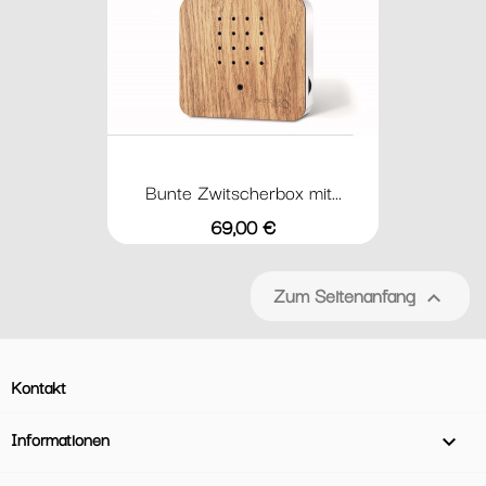
Bunte Zwitscherbox mit...
Preis
69,00 €
Zum Seitenanfang

Kontakt
Informationen
