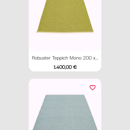
Robuster Teppich Mono 200 x...
Preis
1.400,00 €
favorite_border