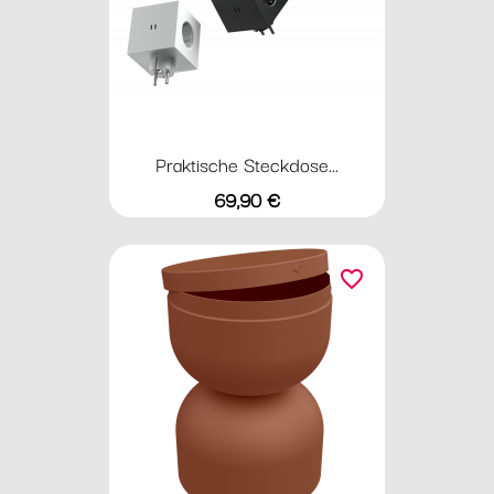
Praktische Steckdose...
Preis
69,90 €
favorite_border