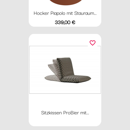
Hocker Piapolo mit Stauraum...
Preis
339,00 €
favorite_border
Sitzkissen ProBier mit...