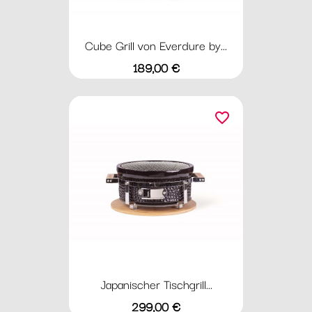
Cube Grill von Everdure by...
Preis
189,00 €
favorite_border
Japanischer Tischgrill...
Preis
299,00 €