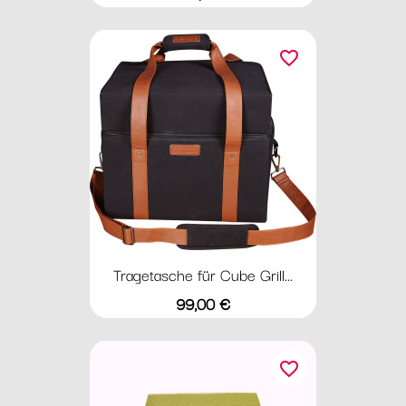
favorite_border
Tragetasche für Cube Grill...
Preis
99,00 €
favorite_border