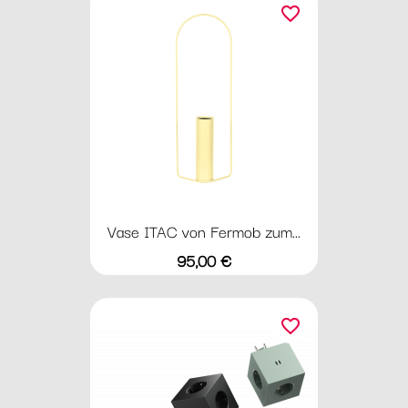
favorite_border
Vase ITAC von Fermob zum...
Preis
95,00 €
favorite_border