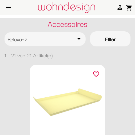


shopping_cart
Accessoires
Relevanz
Filter

1 - 21 von 21 Artikel(n)
favorite_border