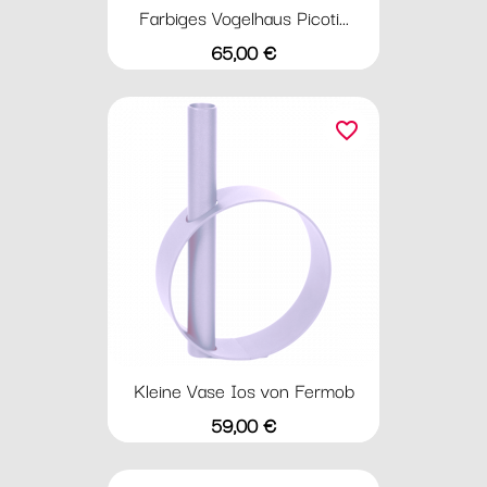
Farbiges Vogelhaus Picoti...
Preis
65,00 €
favorite_border
Kleine Vase Ios von Fermob
Preis
59,00 €