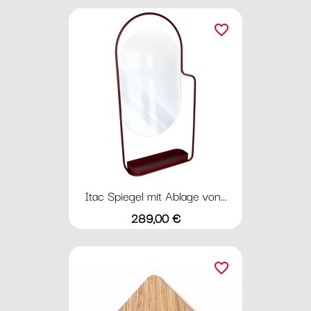
favorite_border
Itac Spiegel mit Ablage von...
Preis
289,00 €
favorite_border