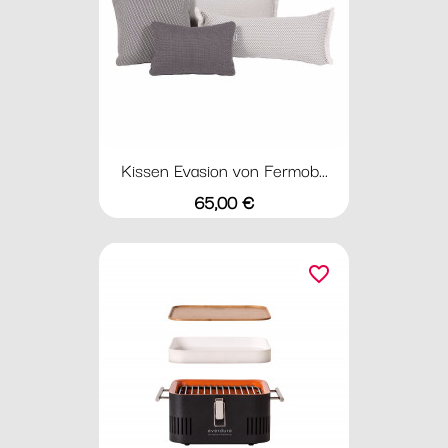
Kissen Evasion von Fermob...
Preis
65,00 €
favorite_border