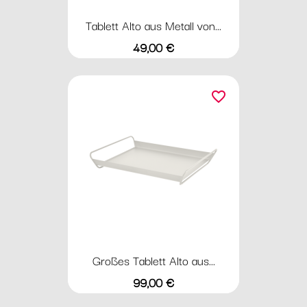
Tablett Alto aus Metall von...
Preis
49,00 €
favorite_border
Großes Tablett Alto aus...
Preis
99,00 €