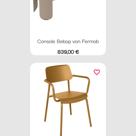
Console Bebop von Fermob
Preis
839,00 €
favorite_border