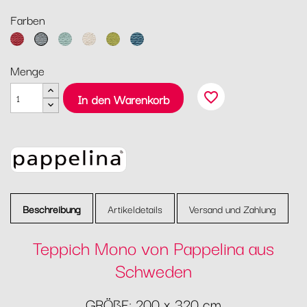
Farben
Dark
Granit
Turquoise
Linen
Olive
Ozean
Red
/
/
/
/
Menge
/
Haze
Vanilla
Lime
Dove
Blush
favorite_border
In den Warenkorb
Beschreibung
Artikeldetails
Versand und Zahlung
Teppich Mono von Pappelina aus
Schweden
GRÖßE: 200 x 320 cm