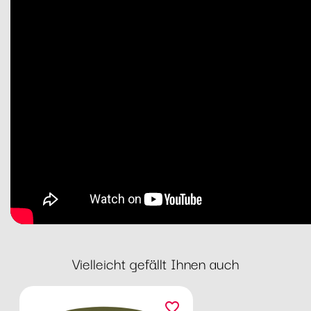
Vielleicht gefällt Ihnen auch
favorite_border