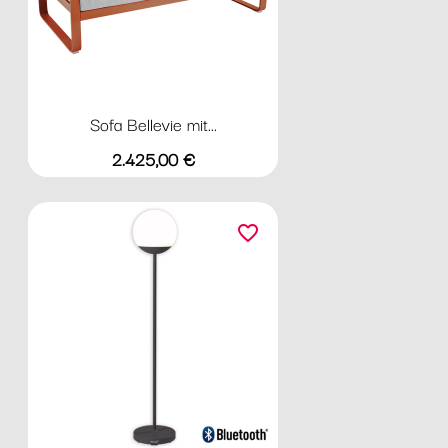
Sofa Bellevie mit...
Preis
2.425,00 €
favorite_border