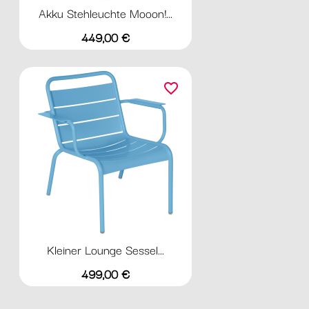
Akku Stehleuchte Mooon!...
Preis
449,00 €
favorite_border
Kleiner Lounge Sessel...
Preis
499,00 €