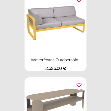
favorite_border
Wetterfestes Outdoorsofa...
Preis
2.525,00 €
favorite_border