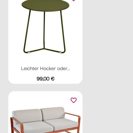
Leichter Hocker oder...
Preis
99,00 €
favorite_border