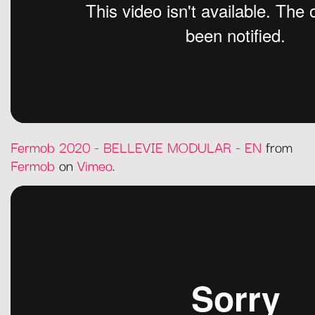
Fermob 2020 - BELLEVIE MODULAR - EN
from
Fermob
on
Vimeo
.