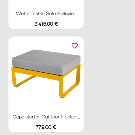
Wetterfestes Sofa Bellevie...
Preis
3.415,00 €
favorite_border
Gepolsterter Outdoor Hocker...
Preis
779,00 €