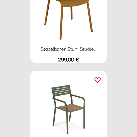
Stapelbarer Stuhl Studie...
Preis
299,00 €
favorite_border