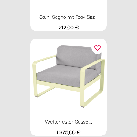
Stuhl Segno mit Teak Sitz...
Preis
212,00 €
favorite_border
Wetterfester Sessel...
Preis
1.375,00 €