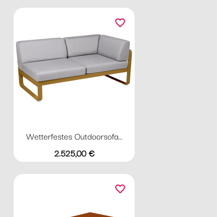
favorite_border
Wetterfestes Outdoorsofa...
Preis
2.525,00 €
favorite_border