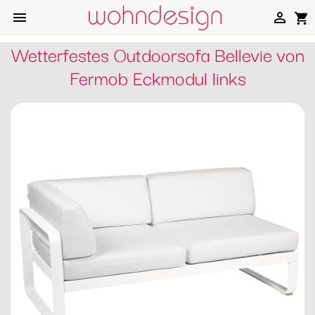


shopping_cart
Wetterfestes Outdoorsofa Bellevie von
Fermob Eckmodul links