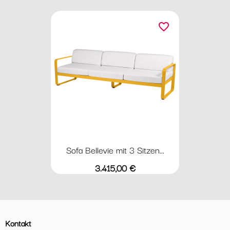
favorite_border
Sofa Bellevie mit 3 Sitzen...
Preis
3.415,00 €
Kontakt