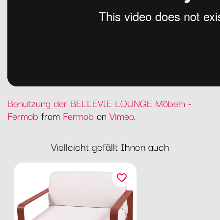
Benutzung der BELLEVIE LOUNGE Möbeln -
Fermob
from
Fermob
on
Vimeo
.
Vielleicht gefällt Ihnen auch
favorite_border