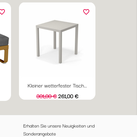
orite_border
favorite_border
Kleiner wetterfester Tisch...
23
u
azit
Verkaufspreis
Preis
301,00 €
261,00 €
Erhalten Sie unsere Neuigkeiten und
Sonderangebote