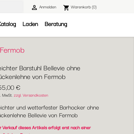
Anmelden
Warenkorb
(0)

shopping_cart

atalog
Laden
Beratung
n Fermob
ichter Barstuhl Bellevie ohne
ückenlehne von Fermob
55,00 €
l. MwSt.
zzgl. Versandkosten
ichter und wetterfester Barhocker ohne
ckenlehne Bellevie von Fermob
 Verkauf dieses Artikels erfolgt erst nach einer