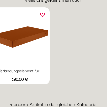
favorite_border
erbindungselement für...
Vorschau

Preis
+16
190,00 €
Abyssblau
Acapulcoblau
Anthrazit
Chili
Gewittergrau
4 andere Artikel in der gleichen Kategorie: