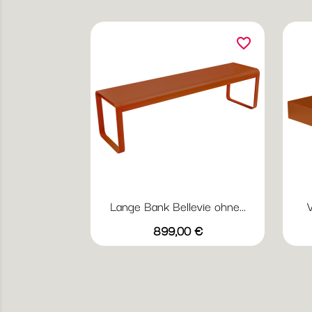
favorite_border
Lange Bank Bellevie ohne...
V
Vorschau

Preis
+20
899,00 €
Abyssblau
Acapulcoblau
Anthrazit
Chili
Gewittergrau