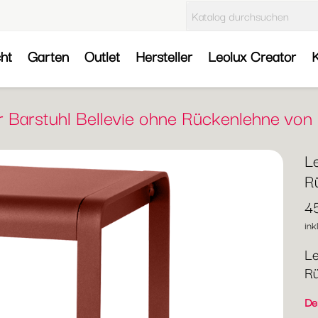
cht
Garten
Outlet
Hersteller
Leolux Creator
K
r Barstuhl Bellevie ohne Rückenlehne vo
Le
R
4
ink
Le
Rü
Der