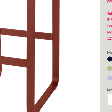
pe
Te
E-
La
Ma
10
Me
Ab
Li
Ma
M