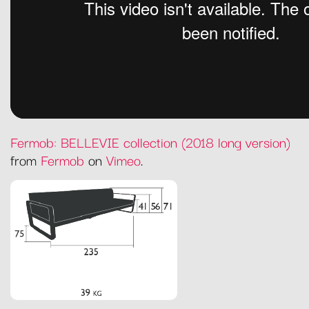
Fermob: BELLEVIE collection (2018 long version)
from
Fermob
on
Vimeo
.