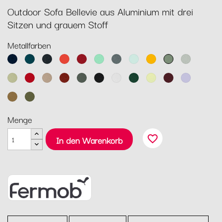
Outdoor Sofa Bellevie aus Aluminium mit drei
Sitzen und grauem Stoff
Metallfarben
Abyssblau
Acapulcoblau
Anthrazit
Capucine
Chili
Opalgrün
Gewittergrau
Gletscherminze
Honig
Kaktus
Lehmgrau
Lindgrün
Mohnrot
Muskat
Ocker
Rosmarin
Lakritz
Baumwollweiß
Zederngrün
Zitronensorbet
Schwarzkirsche
Marshmallo
Lebkuchen
Pesto
Menge
favorite_border
In den Warenkorb