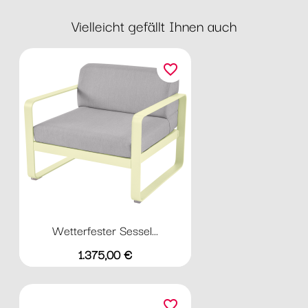
Vielleicht gefällt Ihnen auch
favorite_border
Wetterfester Sessel...
Preis
1.375,00 €
favorite_border