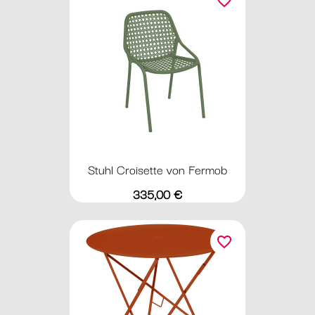
favorite_border
Stuhl Croisette von Fermob
Preis
335,00 €
favorite_border