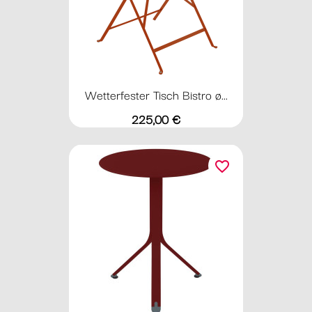
Wetterfester Tisch Bistro ø...
Preis
225,00 €
favorite_border