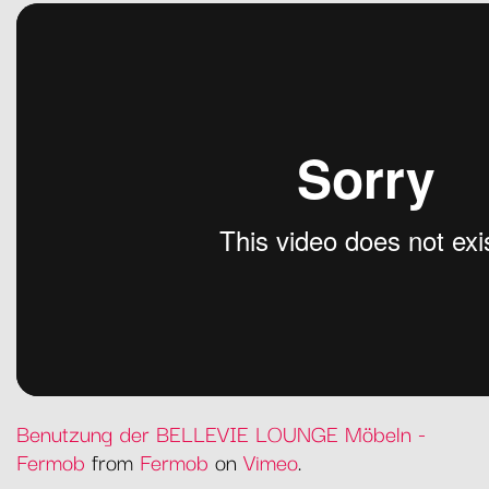
Benutzung der BELLEVIE LOUNGE Möbeln -
Fermob
from
Fermob
on
Vimeo
.