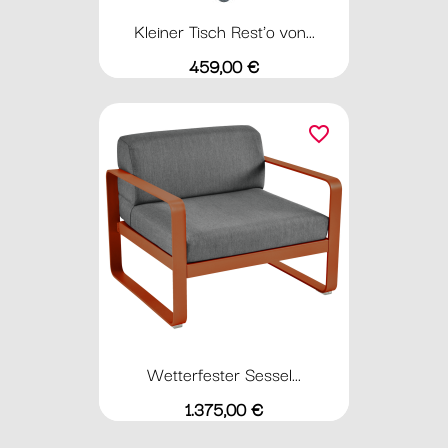
Kleiner Tisch Rest'o von...
Preis
459,00 €
favorite_border
Wetterfester Sessel...
Preis
1.375,00 €