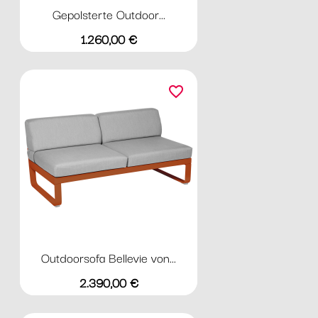
Gepolsterte Outdoor...
Preis
1.260,00 €
favorite_border
Outdoorsofa Bellevie von...
Preis
2.390,00 €