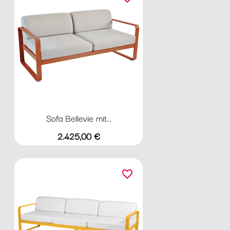
Sofa Bellevie mit...
Preis
2.425,00 €
favorite_border