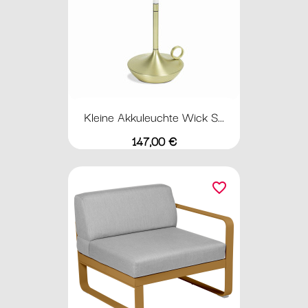
Kleine Akkuleuchte Wick S...
Preis
147,00 €
favorite_border