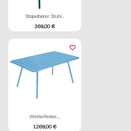
Stapelbarer Stuhl...
Preis
269,00 €
favorite_border
Wetterfester,...
Preis
1.269,00 €