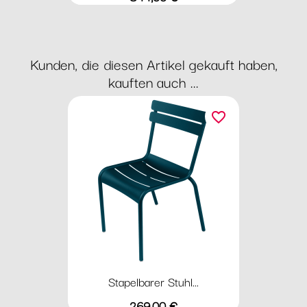
Kunden, die diesen Artikel gekauft haben,
kauften auch ...
favorite_border
Stapelbarer Stuhl...
Preis
269,00 €