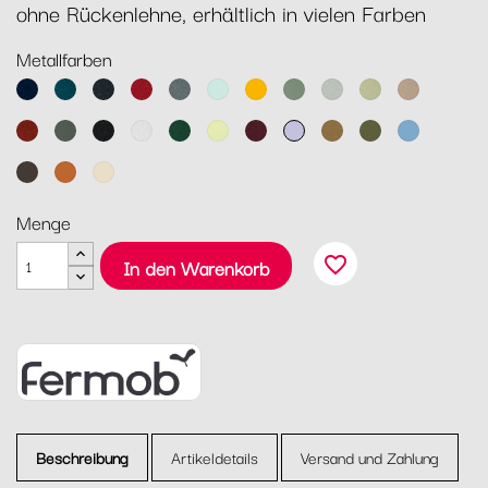
ohne Rückenlehne, erhältlich in vielen Farben
Metallfarben
Abyssblau
Acapulcoblau
Anthrazit
Chili
Gewittergrau
Gletscherminze
Honig
Kaktus
Lehmgrau
Lindgrün
Muskat
Ocker
Rosmarin
Lakritz
Baumwollweiß
Zederngrün
Zitronensorbet
Schwarzkirsche
Marshmallo
Lebkuchen
Pesto
Maya
Blau
Tonka
Kandierte
Latte-
Orange
Beige
Menge
favorite_border
In den Warenkorb
Beschreibung
Artikeldetails
Versand und Zahlung