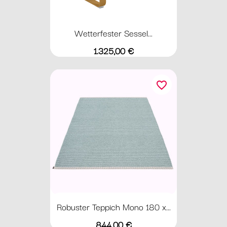
Wetterfester Sessel...
Preis
1.325,00 €
favorite_border
Robuster Teppich Mono 180 x...
Preis
844,00 €