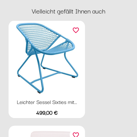
Vielleicht gefällt Ihnen auch
favorite_border
Leichter Sessel Sixties mit...
Preis
499,00 €
favorite_border