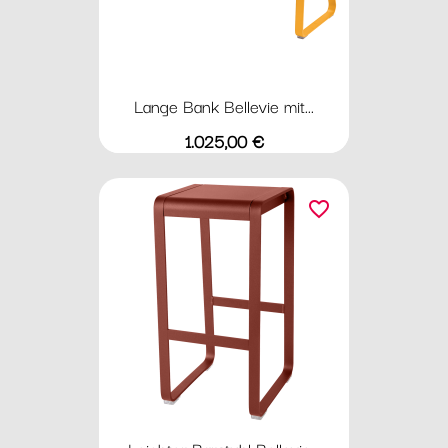
Lange Bank Bellevie mit...
Preis
1.025,00 €
favorite_border