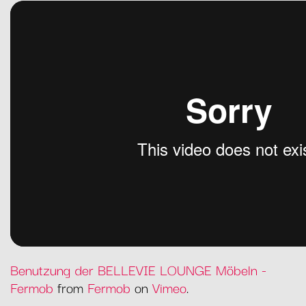
Benutzung der BELLEVIE LOUNGE Möbeln -
Fermob
from
Fermob
on
Vimeo
.