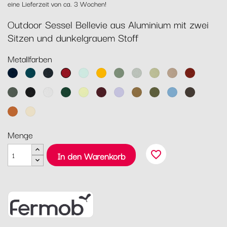
eine Lieferzeit von ca. 3 Wochen!
Outdoor Sessel Bellevie aus Aluminium mit zwei
Sitzen und dunkelgrauem Stoff
Metallfarben
Abyssblau
Acapulcoblau
Anthrazit
Chili
Gletscherminze
Honig
Kaktus
Lehmgrau
Lindgrün
Muskat
Ocker
Rosmarin
Lakritz
Baumwollweiß
Zederngrün
Zitronensorbet
Schwarzkirsche
Marshmallo
Lebkuchen
Pesto
Maya
Tonka
Blau
Kandierte
Latte-
Orange
Beige
Menge
favorite_border
In den Warenkorb