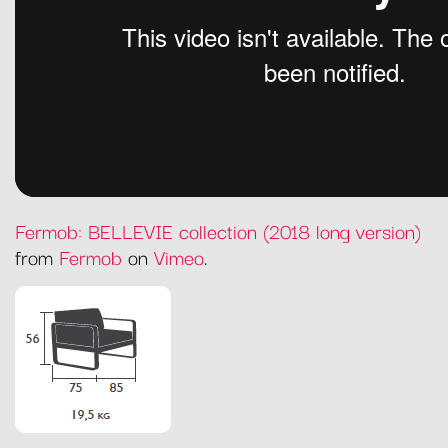
Fermob: BELLEVIE collection (2018 long version)
from
Fermob
on
Vimeo
.