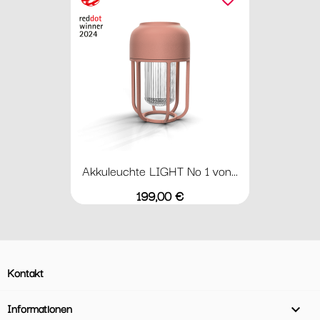
Akkuleuchte LIGHT No 1 von...
Preis
199,00 €
Kontakt
Informationen
