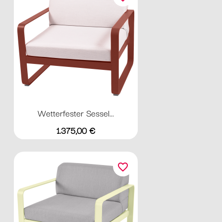
Wetterfester Sessel...
Preis
1.375,00 €
favorite_border