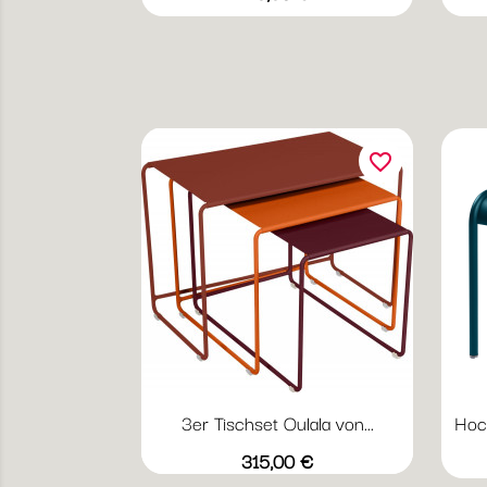
favorite_border
3er Tischset Oulala von...
Hock
Preis
315,00 €