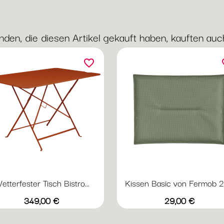
nden, die diesen Artikel gekauft haben, kauften auch 
favorite_border
fav
etterfester Tisch Bistro...
Kissen Basic von Fermob 28
Vorschau
Vorschau


+20
+
Abyssblau
Acapulcoblau
Anthrazit
Chili
Gewittergrau
Acapulcoblau
Anthrazit
Chili
Gewitter
Kak
Preis
Preis
349,00 €
29,00 €