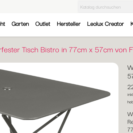
cht
Garten
Outlet
Hersteller
Leolux Creator
K
fester Tisch Bistro in 77cm x 57cm von
We
5
2
ink
hab
We
Re
7