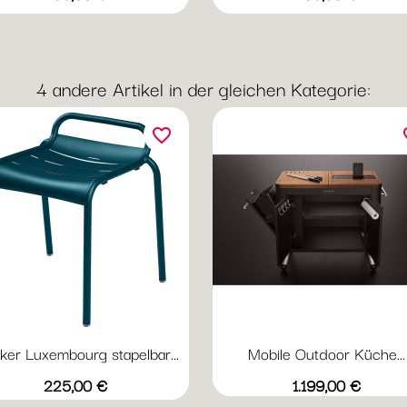
4 andere Artikel in der gleichen Kategorie:
favorite_border
fav
er Luxembourg stapelbar...
Mobile Outdoor Küche...
Vorschau

+20
Abyssblau
Acapulcoblau
Anthrazit
Chili
Gewittergrau
Preis
Preis
225,00 €
1.199,00 €