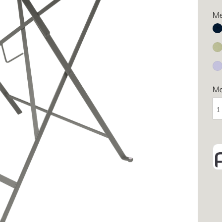
Me
Ab
Li
Ma
M