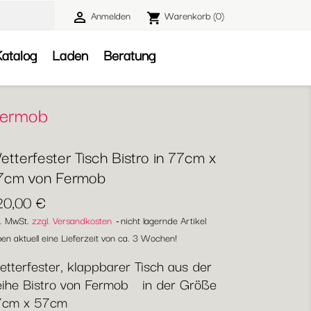
Anmelden
Warenkorb
(0)

shopping_cart

atalog
Laden
Beratung
 Fermob
tterfester Tisch Bistro in 77cm x
7cm von Fermob
20,00 €
l. MwSt.
zzgl. Versandkosten
nicht lagernde Artikel
en aktuell eine Lieferzeit von ca. 3 Wochen!
tterfester, klappbarer Tisch aus der
ihe Bistro von Fermob in der Größe
7cm x 57cm