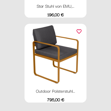
Star Stuhl von EMU,...
Preis
196,00 €
favorite_border
Outdoor Polsterstuhl...
Preis
795,00 €