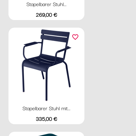
Stapelbarer Stuhl...
Preis
269,00 €
favorite_border
Stapelbarer Stuhl mit...
Preis
335,00 €