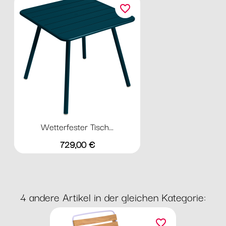
favorite_border
Wetterfester Tisch...
Preis
729,00 €
4 andere Artikel in der gleichen Kategorie:
favorite_border