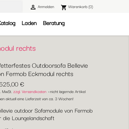
Anmelden
Warenkorb
(0)

shopping_cart

atalog
Laden
Beratung
odul rechts
etterfestes Outdoorsofa Bellevie
on Fermob Eckmodul rechts
.525,00 €
l. MwSt.
zzgl. Versandkosten
nicht lagernde Artikel
en aktuell eine Lieferzeit von ca. 3 Wochen!
llevie outdoor Sofamodule von Fermob
r die Loungelandschaft