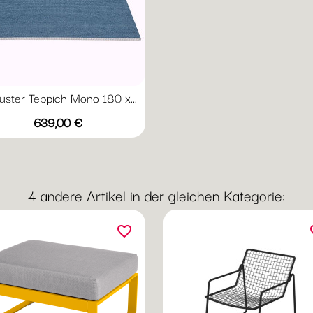
uster Teppich Mono 180 x...
Vorschau

Preis
+1
639,00 €
Dark
Granit
Turquoise
Linen
Olive
Red
/
/
/
/
Haze
Vanilla
Lime
Blush
4 andere Artikel in der gleichen Kategorie:
favorite_border
fav