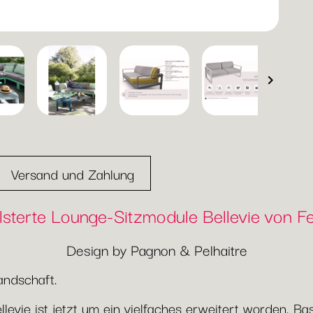

Versand und Zahlung
sterte Lounge-Sitzmodule Bellevie von 
Design by Pagnon & Pelhaitre
andschaft.
llevie ist jetzt um ein vielfaches erweitert worden. 