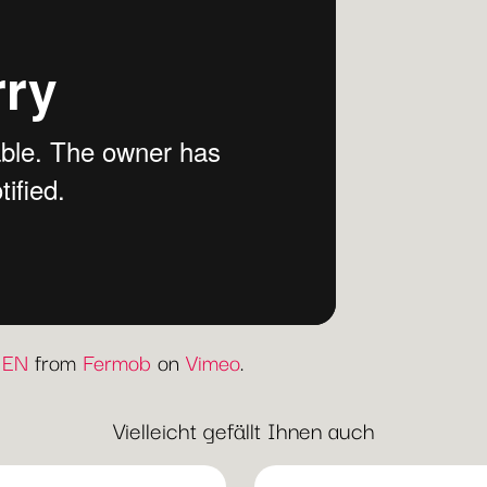
 EN
from
Fermob
on
Vimeo
.
Vielleicht gefällt Ihnen auch