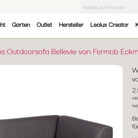
cht
Garten
Outlet
Hersteller
Leolux Creator
K
es Outdoorsofa Bellevie von Fermob Eckm
W
v
2
ink
hab
Be
fü