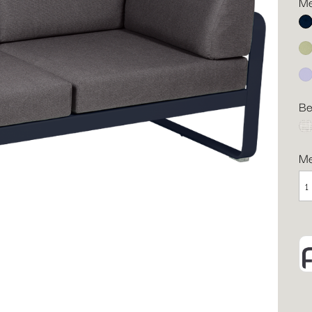
Me
Ab
Li
Ma
Be
gr
M