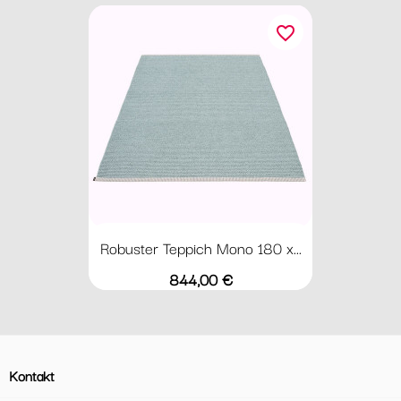
favorite_border
Robuster Teppich Mono 180 x...
Preis
844,00 €
Kontakt