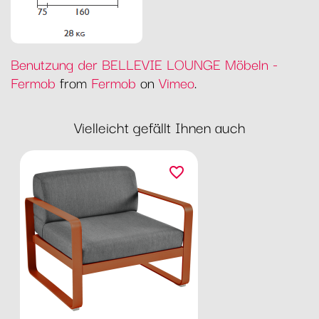
Benutzung der BELLEVIE LOUNGE Möbeln -
Fermob
from
Fermob
on
Vimeo
.
Vielleicht gefällt Ihnen auch
favorite_border