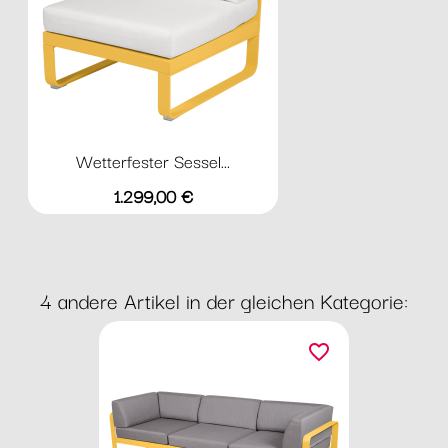
Wetterfester Sessel...
Preis
1.299,00 €
4 andere Artikel in der gleichen Kategorie:
favorite_border