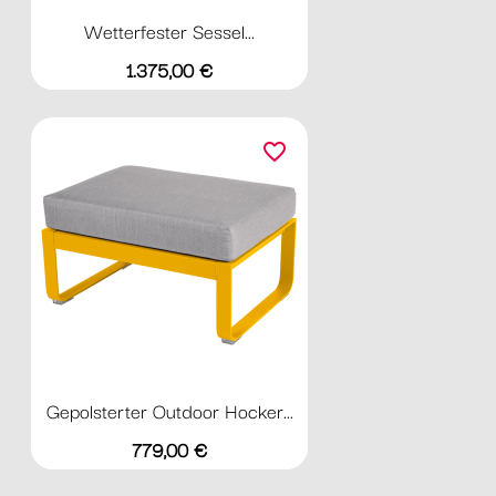
Wetterfester Sessel...
Preis
1.375,00 €
favorite_border
Gepolsterter Outdoor Hocker...
Preis
779,00 €