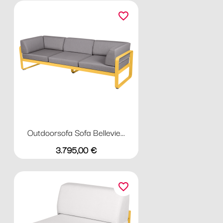
favorite_border
Outdoorsofa Sofa Bellevie...
Preis
3.795,00 €
favorite_border