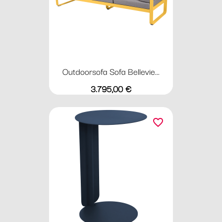
Outdoorsofa Sofa Bellevie...
Preis
3.795,00 €
favorite_border