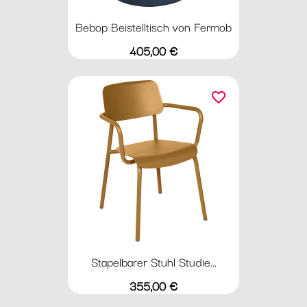
Bebop Beistelltisch von Fermob
Preis
405,00 €
favorite_border
Stapelbarer Stuhl Studie...
Preis
355,00 €