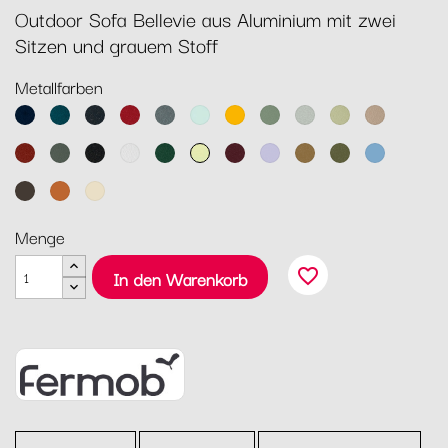
Outdoor Sofa Bellevie aus Aluminium mit zwei
Sitzen und grauem Stoff
Metallfarben
Abyssblau
Acapulcoblau
Anthrazit
Chili
Gewittergrau
Gletscherminze
Honig
Kaktus
Lehmgrau
Lindgrün
Muskat
Ocker
Rosmarin
Lakritz
Baumwollweiß
Zederngrün
Zitronensorbet
Schwarzkirsche
Marshmallo
Lebkuchen
Pesto
Maya
Blau
Tonka
Kandierte
Latte-
Orange
Beige
Menge
favorite_border
In den Warenkorb