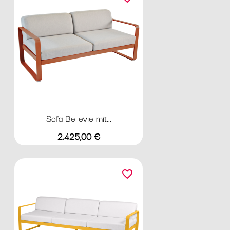
Sofa Bellevie mit...
Preis
2.425,00 €
favorite_border