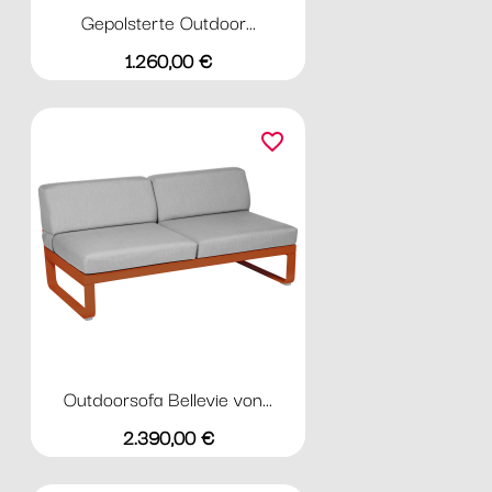
Gepolsterte Outdoor...
Preis
1.260,00 €
favorite_border
Outdoorsofa Bellevie von...
Preis
2.390,00 €