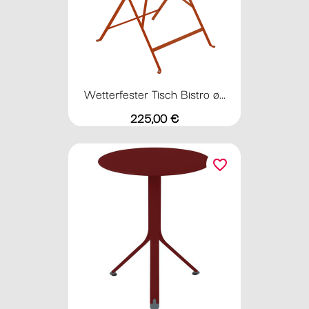
Wetterfester Tisch Bistro ø...
Preis
225,00 €
favorite_border