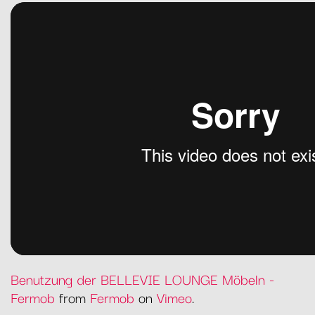
Benutzung der BELLEVIE LOUNGE Möbeln -
Fermob
from
Fermob
on
Vimeo
.