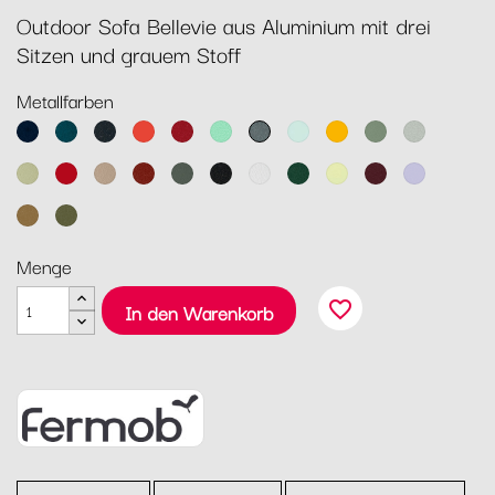
Outdoor Sofa Bellevie aus Aluminium mit drei
Sitzen und grauem Stoff
Metallfarben
Abyssblau
Acapulcoblau
Anthrazit
Capucine
Chili
Opalgrün
Gewittergrau
Gletscherminze
Honig
Kaktus
Lehmgrau
Lindgrün
Mohnrot
Muskat
Ocker
Rosmarin
Lakritz
Baumwollweiß
Zederngrün
Zitronensorbet
Schwarzkirsche
Marshmallo
Lebkuchen
Pesto
Menge
favorite_border
In den Warenkorb