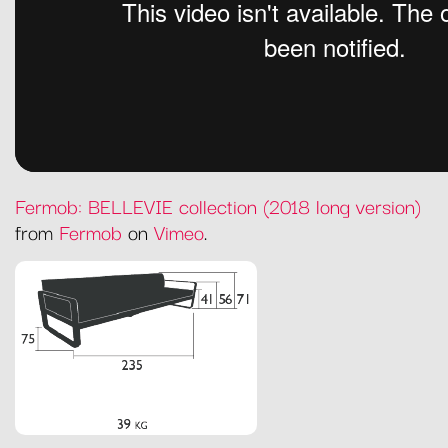
Fermob: BELLEVIE collection (2018 long version)
from
Fermob
on
Vimeo
.