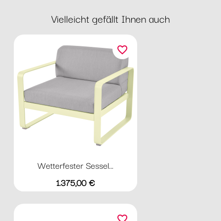
Vielleicht gefällt Ihnen auch
favorite_border
Wetterfester Sessel...
Preis
1.375,00 €
favorite_border