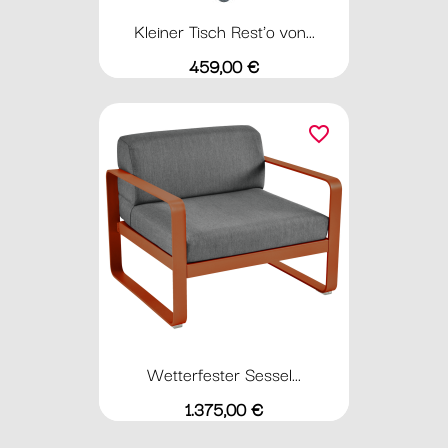
Kleiner Tisch Rest'o von...
Preis
459,00 €
favorite_border
Wetterfester Sessel...
Preis
1.375,00 €