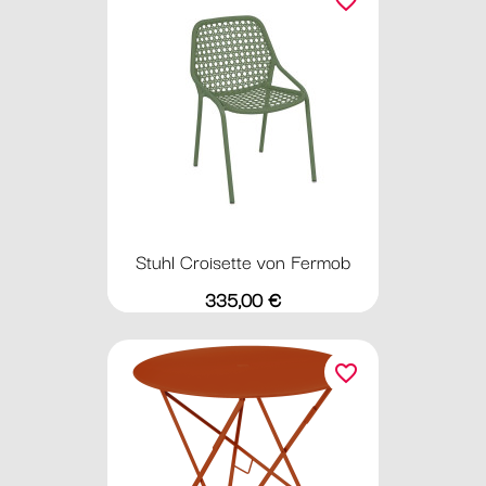
favorite_border
Stuhl Croisette von Fermob
Preis
335,00 €
favorite_border