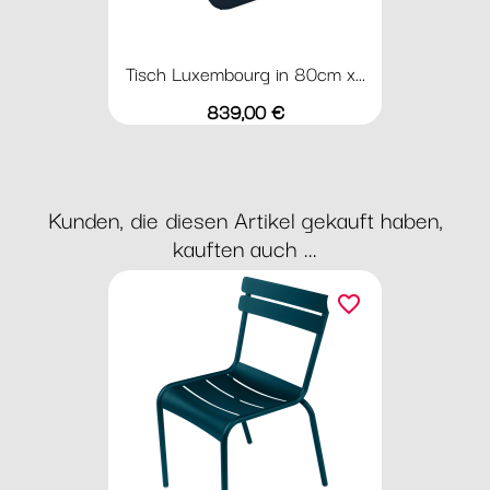
Tisch Luxembourg in 80cm x...
Preis
839,00 €
Kunden, die diesen Artikel gekauft haben,
kauften auch ...
favorite_border