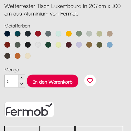
Wetterfester Tisch Luxembourg in 207cm x 100
cm aus Aluminium von Fermob
Metallfarben
Abyssblau
Acapulcoblau
Anthrazit
Chili
Gewittergrau
Gletscherminze
Honig
Kaktus
Lehmgrau
Lindgrün
Muskat
Ocker
Rosmarin
Lakritz
Baumwollweiß
Zederngrün
Zitronensorbet
Schwarzkirsche
Marshmallo
Lebkuchen
Pesto
Maya
Blau
Tonka
Kandierte
Latte-
Orange
Beige
Menge
favorite_border
In den Warenkorb