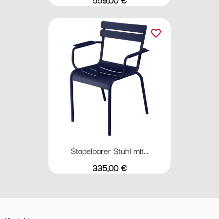
favorite_border
Stapelbarer Stuhl mit...
Preis
335,00 €