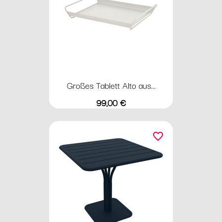
Großes Tablett Alto aus...
Preis
99,00 €
favorite_border