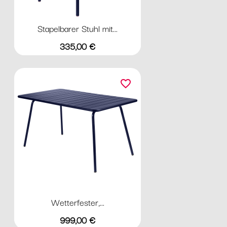
Stapelbarer Stuhl mit...
Preis
335,00 €
favorite_border
Wetterfester,...
Preis
999,00 €