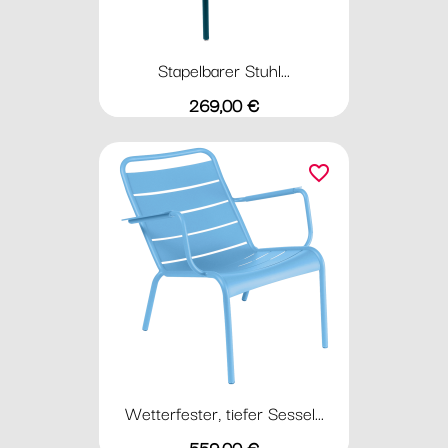
Stapelbarer Stuhl...
Preis
269,00 €
favorite_border
Wetterfester, tiefer Sessel...
Preis
559,00 €