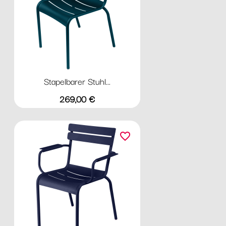
Stapelbarer Stuhl...
Preis
269,00 €
favorite_border