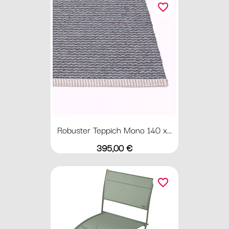
favorite_border
Robuster Teppich Mono 140 x...
Preis
395,00 €
favorite_border