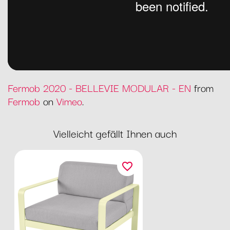
Fermob 2020 - BELLEVIE MODULAR - EN
from
Fermob
on
Vimeo
.
Vielleicht gefällt Ihnen auch
favorite_border