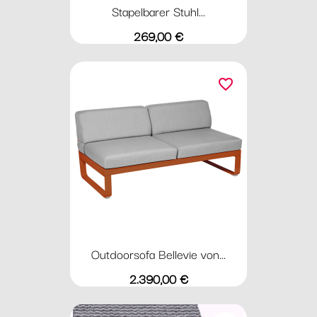
Stapelbarer Stuhl...
Preis
269,00 €
favorite_border
Outdoorsofa Bellevie von...
Preis
2.390,00 €