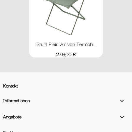
Stuhl Plein Air von Fermob...
Preis
279,00 €
Kontakt
Informationen

Angebote
