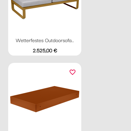
Wetterfestes Outdoorsofa...
Preis
2.525,00 €
favorite_border