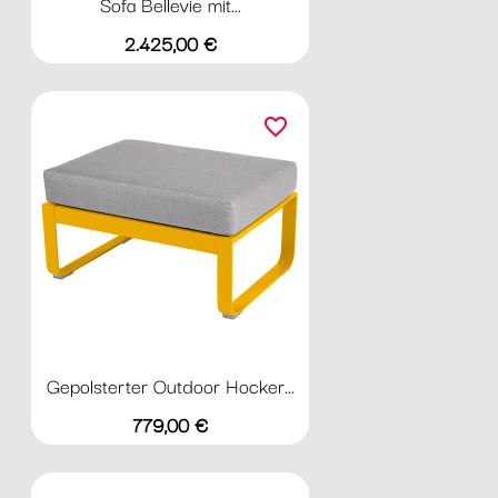
Sofa Bellevie mit...
Preis
2.425,00 €
favorite_border
Gepolsterter Outdoor Hocker...
Preis
779,00 €