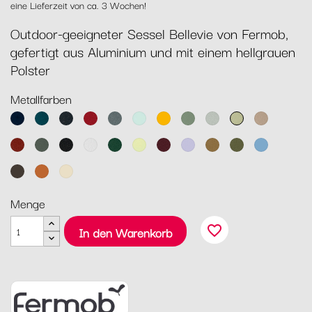
eine Lieferzeit von ca. 3 Wochen!
Outdoor-geeigneter Sessel Bellevie von Fermob,
gefertigt aus Aluminium und mit einem hellgrauen
Polster
Metallfarben
Abyssblau
Acapulcoblau
Anthrazit
Chili
Gewittergrau
Gletscherminze
Honig
Kaktus
Lehmgrau
Lindgrün
Muskat
Ocker
Rosmarin
Lakritz
Baumwollweiß
Zederngrün
Zitronensorbet
Schwarzkirsche
Marshmallo
Lebkuchen
Pesto
Maya
Blau
Tonka
Kandierte
Latte-
Orange
Beige
Menge
favorite_border
In den Warenkorb