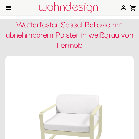


shopping_cart
Wetterfester Sessel Bellevie mit
abnehmbarem Polster in weißgrau von
Fermob