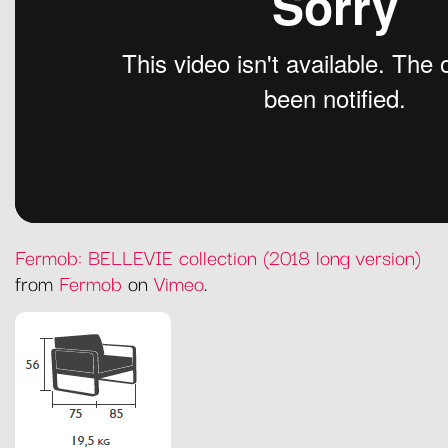
Fermob: BELLEVIE collection (2018 long version)
from
Fermob
on
Vimeo
.