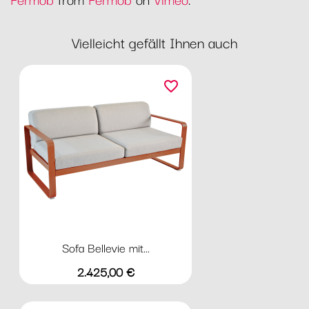
Vielleicht gefällt Ihnen auch
favorite_border
Sofa Bellevie mit...
Preis
2.425,00 €