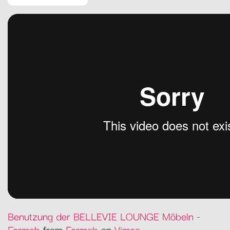
Benutzung der BELLEVIE LOUNGE Möbeln -
Fermob
from
Fermob
on
Vimeo
.