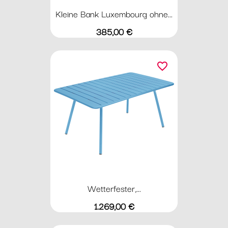
Kleine Bank Luxembourg ohne...
Preis
385,00 €
favorite_border
Wetterfester,...
Preis
1.269,00 €