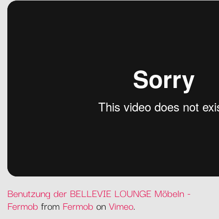
Benutzung der BELLEVIE LOUNGE Möbeln -
Fermob
from
Fermob
on
Vimeo
.