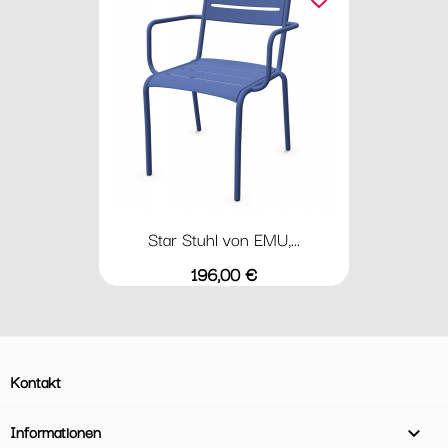
Star Stuhl von EMU,...
Preis
196,00 €
Kontakt
Informationen
