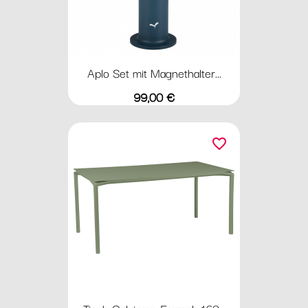
Aplo Set mit Magnethalter...
Preis
99,00 €
favorite_border