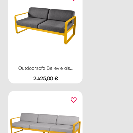
Outdoorsofa Bellevie als...
Preis
2.425,00 €
favorite_border