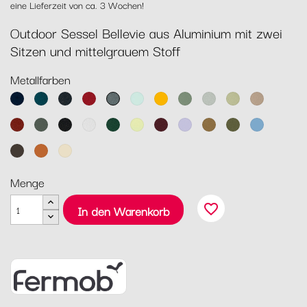
eine Lieferzeit von ca. 3 Wochen!
Outdoor Sessel Bellevie aus Aluminium mit zwei
Sitzen und mittelgrauem Stoff
Metallfarben
Abyssblau
Acapulcoblau
Anthrazit
Chili
Gewittergrau
Gletscherminze
Honig
Kaktus
Lehmgrau
Lindgrün
Muskat
Ocker
Rosmarin
Lakritz
Baumwollweiß
Zederngrün
Zitronensorbet
Schwarzkirsche
Marshmallo
Lebkuchen
Pesto
Maya
Blau
Tonka
Kandierte
Latte-
Orange
Beige
Menge
favorite_border
In den Warenkorb