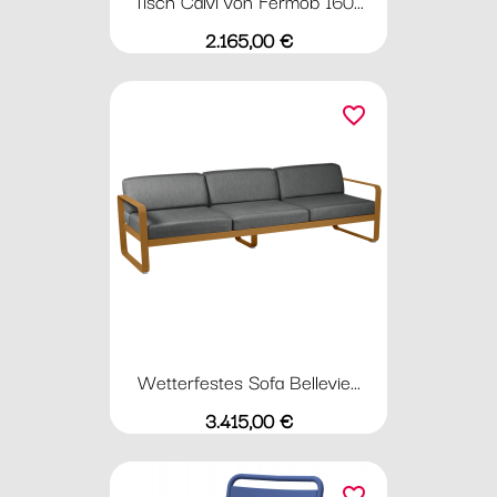
Tisch Calvi von Fermob 160...
Preis
2.165,00 €
favorite_border
Wetterfestes Sofa Bellevie...
Preis
3.415,00 €
favorite_border