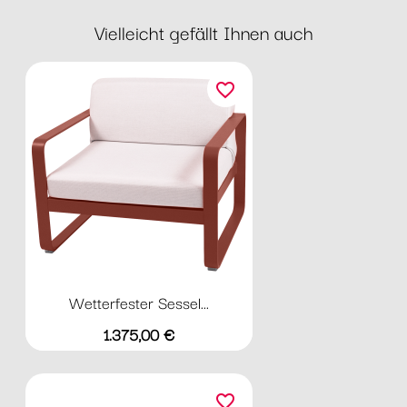
Vielleicht gefällt Ihnen auch
favorite_border
Wetterfester Sessel...
Preis
1.375,00 €
favorite_border