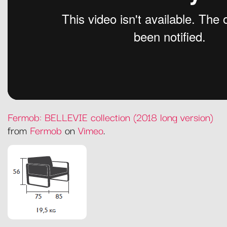
Fermob: BELLEVIE collection (2018 long version)
from
Fermob
on
Vimeo
.