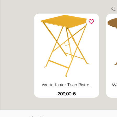
Ku
favorite_border
Wetterfester Tisch Bistro...
We
Vorschau

+17
Abyssblau
Acapulcoblau
Anthrazit
Chili
Gewittergrau
Preis
209,00 €