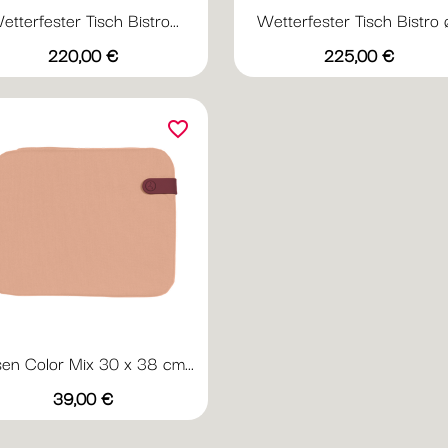
etterfester Tisch Bistro...
Wetterfester Tisch Bistro ø.
Vorschau
Vorschau


Preis
Preis
+20
+
220,00 €
225,00 €
Abyssblau
Acapulcoblau
Anthrazit
Chili
Gewittergrau
Abyssblau
Acapulcoblau
Anthrazit
Chili
Gewi
favorite_border
sen Color Mix 30 x 38 cm...
Vorschau

Preis
+1
39,00 €
Weinrot
Nachtblau
Creme
Minze
Aprikose