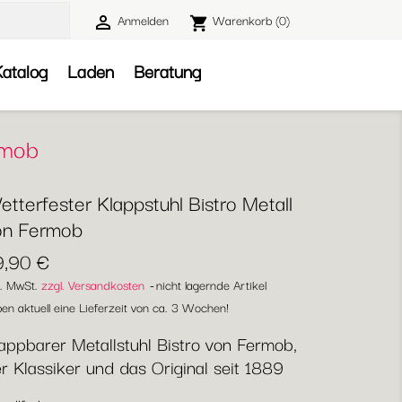
Anmelden
Warenkorb
(0)

shopping_cart

atalog
Laden
Beratung
rmob
tterfester Klappstuhl Bistro Metall
on Fermob
9,90 €
l. MwSt.
zzgl. Versandkosten
nicht lagernde Artikel
en aktuell eine Lieferzeit von ca. 3 Wochen!
appbarer Metallstuhl Bistro von Fermob,
r Klassiker und das Original seit 1889