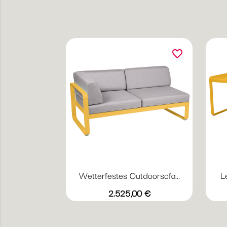
favorite_border
Wetterfestes Outdoorsofa...
L
Vorschau

+23
grauweiß
Abyssblau
Acapulcoblau
Flanellgrau
Anthrazit
Preis
2.525,00 €