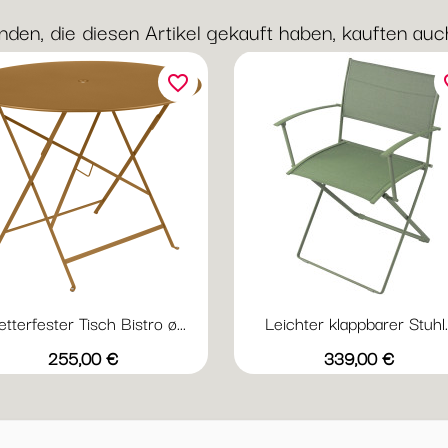
nden, die diesen Artikel gekauft haben, kauften auch 
favorite_border
fav
tterfester Tisch Bistro ø...
Leichter klappbarer Stuhl..
Vorschau
Vorschau


+20
+
Abyssblau
Acapulcoblau
Anthrazit
Chili
Gewittergrau
Acapulcoblau
Anthrazit
Chili
Gewitter
Kak
Preis
Preis
255,00 €
339,00 €