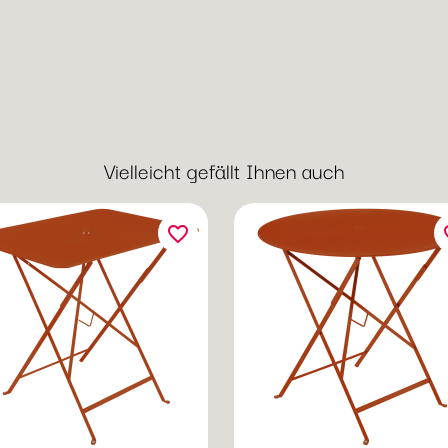
Vielleicht gefällt Ihnen auch
favorite_border
fav