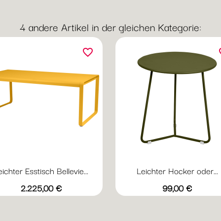
4 andere Artikel in der gleichen Kategorie:
favorite_border
fav
eichter Esstisch Bellevie...
Leichter Hocker oder...
Vorschau
Vorschau


+20
+
Abyssblau
Acapulcoblau
Anthrazit
Chili
Gewittergrau
Abyssblau
Acapulcoblau
Anthrazit
Chili
Gewi
Preis
Preis
2.225,00 €
99,00 €