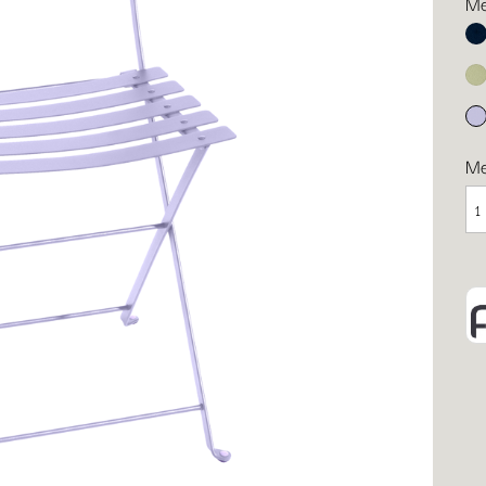
Me
Ab
Li
Ma
M