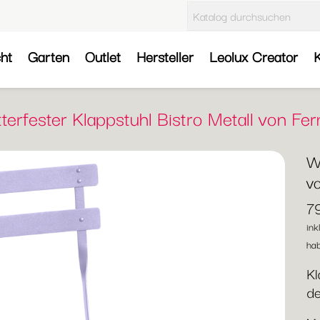
cht
Garten
Outlet
Hersteller
Leolux Creator
K
terfester Klappstuhl Bistro Metall von Fe
We
v
7
ink
hab
Kl
de