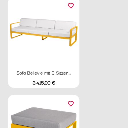
favorite_border
Sofa Bellevie mit 3 Sitzen...
Preis
3.415,00 €
favorite_border