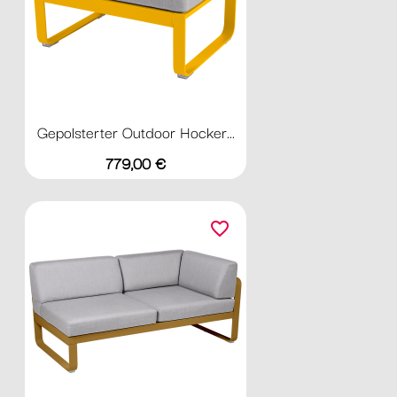
Gepolsterter Outdoor Hocker...
Preis
779,00 €
favorite_border