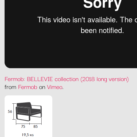
Fermob: BELLEVIE collection (2018 long version)
from
Fermob
on
Vimeo
.