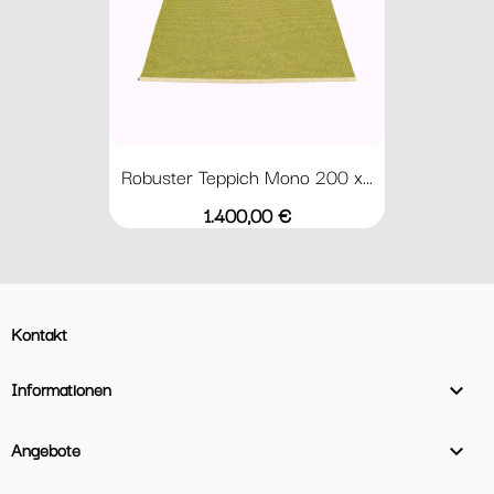
Robuster Teppich Mono 200 x...
Preis
1.400,00 €
Kontakt
Informationen

Angebote
