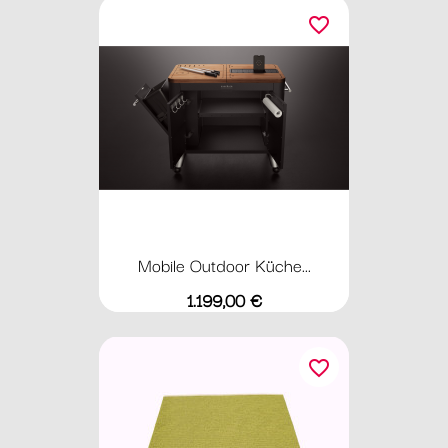
favorite_border
Mobile Outdoor Küche...
Preis
1.199,00 €
favorite_border