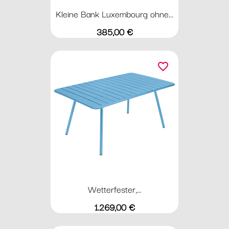
Kleine Bank Luxembourg ohne...
Preis
385,00 €
favorite_border
Wetterfester,...
Preis
1.269,00 €