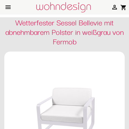


shopping_cart
Wetterfester Sessel Bellevie mit
abnehmbarem Polster in weißgrau von
Fermob