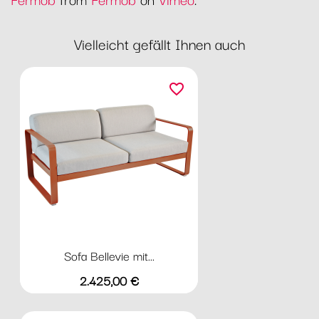
Vielleicht gefällt Ihnen auch
favorite_border
Sofa Bellevie mit...
Preis
2.425,00 €