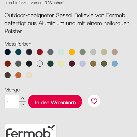
eine Lieferzeit von ca. 3 Wochen!
Outdoor-geeigneter Sessel Bellevie von Fermob,
gefertigt aus Aluminium und mit einem hellgrauen
Polster
Metallfarben
Abyssblau
Acapulcoblau
Anthrazit
Chili
Gewittergrau
Gletscherminze
Honig
Kaktus
Lehmgrau
Lindgrün
Muskat
Ocker
Rosmarin
Lakritz
Baumwollweiß
Zederngrün
Zitronensorbet
Schwarzkirsche
Marshmallo
Lebkuchen
Pesto
Maya
Blau
Tonka
Kandierte
Latte-
Orange
Beige
Menge
favorite_border
In den Warenkorb