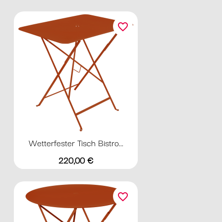
favorite_border
Wetterfester Tisch Bistro...
Preis
220,00 €
favorite_border