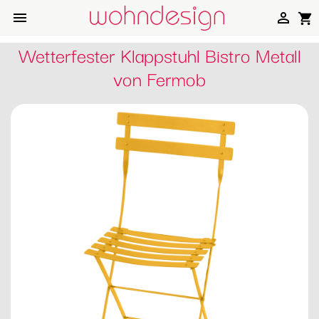


shopping_cart
Wetterfester Klappstuhl Bistro Metall
von Fermob