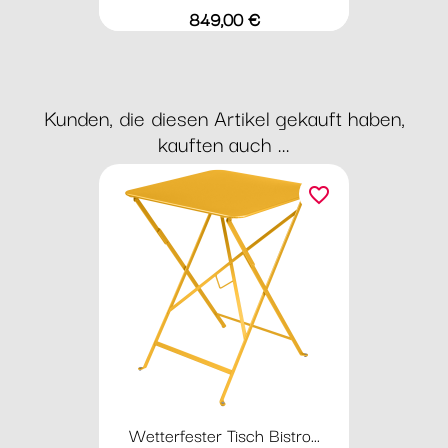
Preis
849,00 €
Kunden, die diesen Artikel gekauft haben,
kauften auch ...
favorite_border
Wetterfester Tisch Bistro...