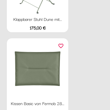
Klappbarer Stuhl Dune mit...
Preis
175,00 €
favorite_border
Kissen Basic von Fermob 28...