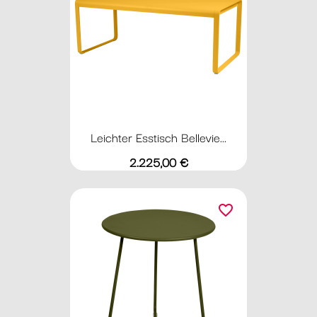
Leichter Esstisch Bellevie...
Preis
2.225,00 €
favorite_border