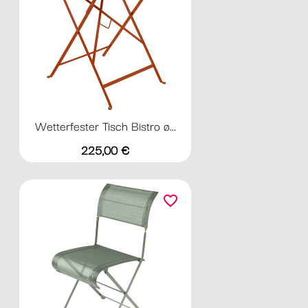
Wetterfester Tisch Bistro ø...
Preis
225,00 €
favorite_border