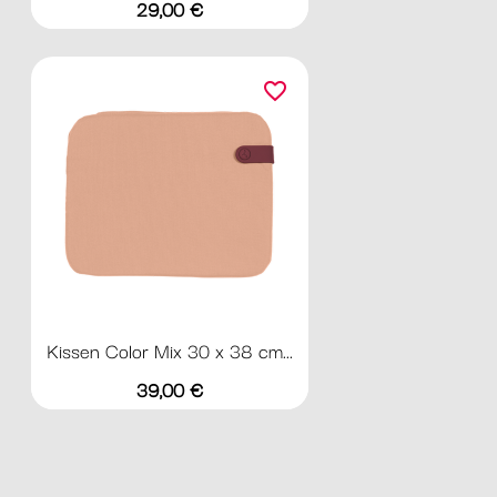
Preis
29,00 €
favorite_border
Kissen Color Mix 30 x 38 cm...
Preis
39,00 €