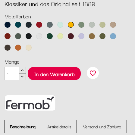
Klassiker und das Original seit 1889
Metallfarben
Abyssblau
Acapulcoblau
Anthrazit
Chili
Gewittergrau
Gletscherminze
Honig
Kaktus
Lehmgrau
Lindgrün
Muskat
Ocker
Rosmarin
Lakritz
Baumwollweiß
Zederngrün
Zitronensorbet
Schwarzkirsche
Marshmallo
Lebkuchen
Pesto
Maya
Blau
Tonka
Kandierte
Latte-
Orange
Beige
Menge
favorite_border
In den Warenkorb
Beschreibung
Artikeldetails
Versand und Zahlung