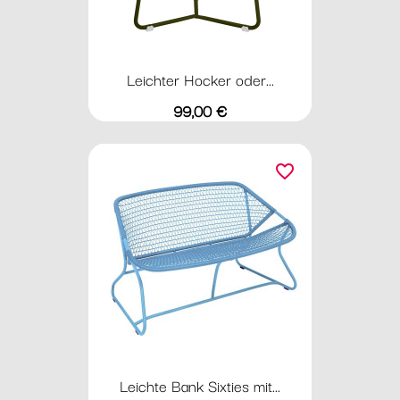
Leichter Hocker oder...
Preis
99,00 €
favorite_border
Leichte Bank Sixties mit...