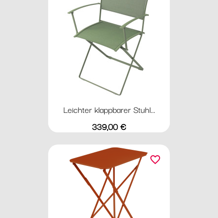
Leichter klappbarer Stuhl...
Preis
339,00 €
favorite_border