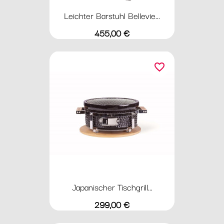
Leichter Barstuhl Bellevie...
Preis
455,00 €
favorite_border
Japanischer Tischgrill...
Preis
299,00 €