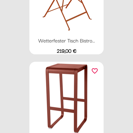
Wetterfester Tisch Bistro...
Preis
219,00 €
favorite_border