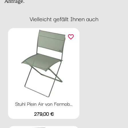
Anfrage.
Vielleicht gefällt Ihnen auch
favorite_border
Stuhl Plein Air von Fermob...
Preis
279,00 €