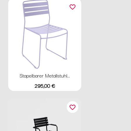
favorite_border
Stapelbarer Metallstuhl...
Preis
295,00 €
favorite_border