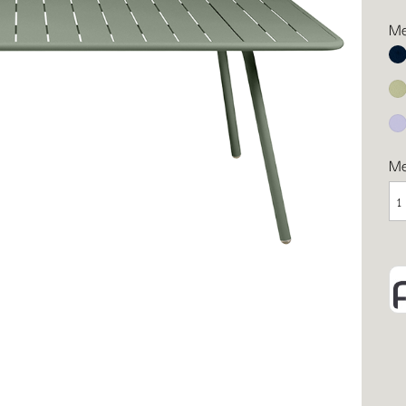
Me
Ab
Li
Ma
M