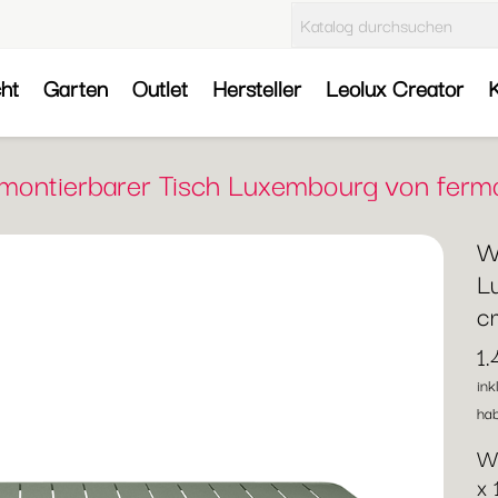
cht
Garten
Outlet
Hersteller
Leolux Creator
K
emontierbarer Tisch Luxembourg von fer
W
L
c
1.
ink
hab
We
x 