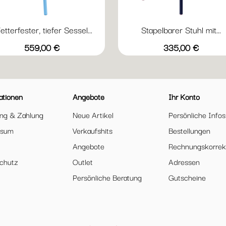
tterfester, tiefer Sessel...
Stapelbarer Stuhl mit...
Vorschau
Vorschau


+20
+
Abyssblau
Acapulcoblau
Anthrazit
Chili
Gewittergrau
Abyssblau
Acapulcoblau
Anthrazit
Chili
Gewi
Preis
Preis
559,00 €
335,00 €
ationen
Angebote
Ihr Konto
ung & Zahlung
Neue Artikel
Persönliche Infos
ssum
Verkaufshits
Bestellungen
Angebote
Rechnungskorrek
chutz
Outlet
Adressen
Persönliche Beratung
Gutscheine