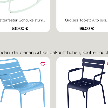
tterfester Schaukelstuhl...
Großes Tablett Alto aus..
Vorschau
Vorschau


+17
+
Abyssblau
Acapulcoblau
Anthrazit
Chili
Gewittergrau
Acapulcoblau
Anthrazit
Kaktus
Lehmgra
Ock
Preis
Preis
815,00 €
99,00 €
nden, die diesen Artikel gekauft haben, kauften auch 
favorite_border
fav