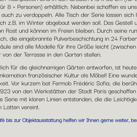
ür 8 + Personen) erhältlich. Nebenbei schaffen es un
uch zu verdoppeln. Alle Tisch der Serie lassen sich l
h z.B. im Winter abgebaut werden soll. Das Gestell un
on Rost und können im Freien bleiben. Durch seine run
h, die eingebrannte Pulverbeschichtung in 24 Farben
äule sind alle Modelle für ihre Größe leicht (zwische
 von der Terrasse in den Garten stellen.
ch für die gleichnamigen Gärten entworfen, ist heute 
Inkarnation französischer Kultur als Möbel! Eine wunde
gkeit. Vor kurzem bat Fermob Frédéric Sofia, die berü
 1923 von den Werkstätten der Stadt Paris geschaffe
eine Serie mit klaren Linien entstanden, die die Leichti
 Latten vereint.
 bis zur Objektausstattung helfen wir Ihnen gerne weiter, ber