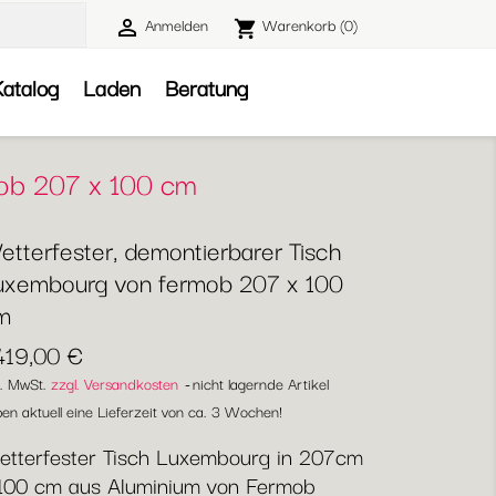
Anmelden
Warenkorb
(0)

shopping_cart

atalog
Laden
Beratung
mob 207 x 100 cm
etterfester, demontierbarer Tisch
uxembourg von fermob 207 x 100
m
419,00 €
l. MwSt.
zzgl. Versandkosten
nicht lagernde Artikel
en aktuell eine Lieferzeit von ca. 3 Wochen!
tterfester Tisch Luxembourg in 207cm
100 cm aus Aluminium von Fermob