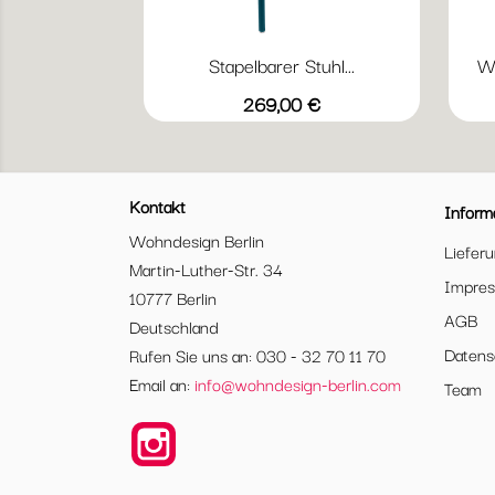
Stapelbarer Stuhl...
We
Vorschau

+20
Abyssblau
Acapulcoblau
Anthrazit
Chili
Gewittergrau
Preis
269,00 €
Kontakt
Inform
Wohndesign Berlin
Liefer
Martin-Luther-Str. 34
Impre
10777 Berlin
AGB
Deutschland
Datens
Rufen Sie uns an: 030 - 32 70 11 70
Email an:
info@wohndesign-berlin.com
Team
Instagram