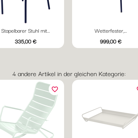
Stapelbarer Stuhl mit...
Wetterfester,...
Vorschau
Vorschau


Preis
Preis
+20
+
335,00 €
999,00 €
Abyssblau
Acapulcoblau
Anthrazit
Chili
Gewittergrau
Abyssblau
Acapulcoblau
Anthrazit
Chili
Gewi
4 andere Artikel in der gleichen Kategorie:
favorite_border
fav