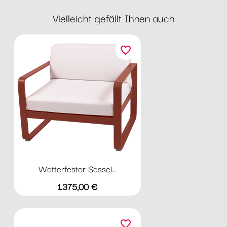
Vielleicht gefällt Ihnen auch
favorite_border
Wetterfester Sessel...
Preis
1.375,00 €
favorite_border