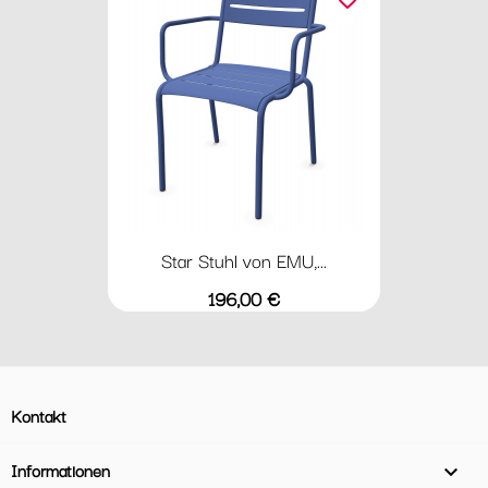
Star Stuhl von EMU,...
Preis
196,00 €
Kontakt
Informationen
