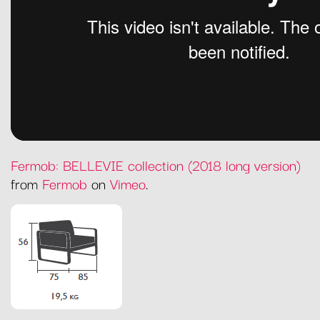
Fermob: BELLEVIE collection (2018 long version)
from
Fermob
on
Vimeo
.