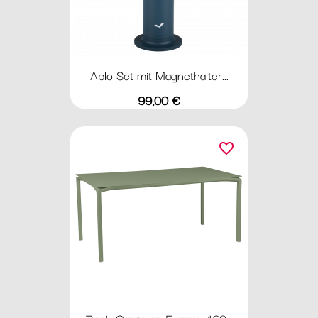
Aplo Set mit Magnethalter...
Preis
99,00 €
favorite_border