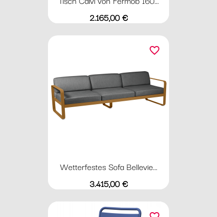
Tisch Calvi von Fermob 160...
Preis
2.165,00 €
favorite_border
Wetterfestes Sofa Bellevie...
Preis
3.415,00 €
favorite_border