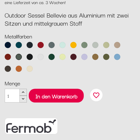
eine Lieferzeit von ca. 3 Wochen!
Outdoor Sessel Bellevie aus Aluminium mit zwei
Sitzen und mittelgrauem Stoff
Metallfarben
Abyssblau
Acapulcoblau
Anthrazit
Chili
Gewittergrau
Gletscherminze
Honig
Kaktus
Lehmgrau
Lindgrün
Muskat
Ocker
Rosmarin
Lakritz
Baumwollweiß
Zederngrün
Zitronensorbet
Schwarzkirsche
Marshmallo
Lebkuchen
Pesto
Maya
Blau
Tonka
Kandierte
Latte-
Orange
Beige
Menge
favorite_border
In den Warenkorb