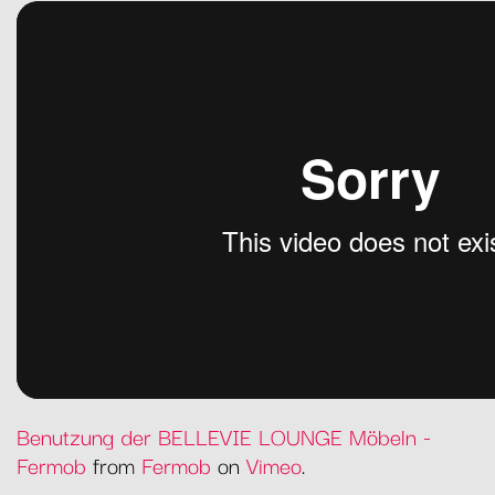
Benutzung der BELLEVIE LOUNGE Möbeln -
Fermob
from
Fermob
on
Vimeo
.