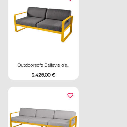
Outdoorsofa Bellevie als...
Preis
2.425,00 €
favorite_border