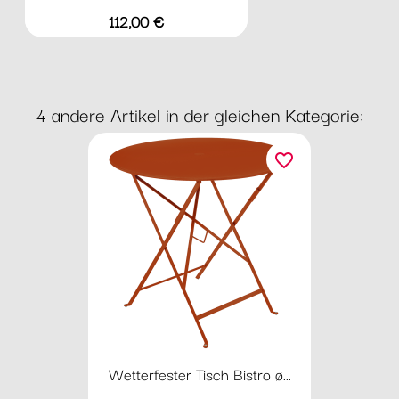
Preis
112,00 €
4 andere Artikel in der gleichen Kategorie:
favorite_border
Wetterfester Tisch Bistro ø...