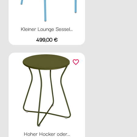
Kleiner Lounge Sessel...
Preis
499,00 €
favorite_border
Hoher Hocker oder...