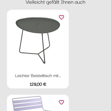
Vielleicht gefällt Ihnen auch
favorite_border
Leichter Beistelltisch mit...
Preis
129,00 €
favorite_border