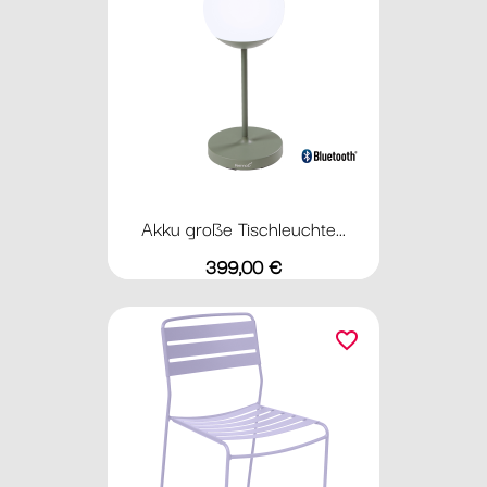
Akku große Tischleuchte...
Preis
399,00 €
favorite_border