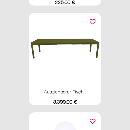
Preis
225,00 €
favorite_border
Ausziehbarer Tisch...
Preis
3.399,00 €
favorite_border