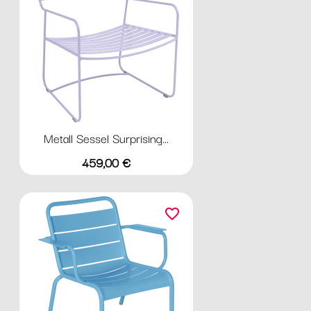
Metall Sessel Surprising...
Preis
459,00 €
favorite_border