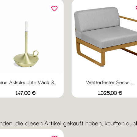
favorite_border
fav
eine Akkuleuchte Wick S...
Wetterfester Sessel...
Vorschau
Vorschau


+
Schwarz
Messing
Graphit
grauweiß
Abyssblau
Acapulcoblau
Flanellgra
Anthr
Preis
Preis
147,00 €
1.325,00 €
nden, die diesen Artikel gekauft haben, kauften auch 