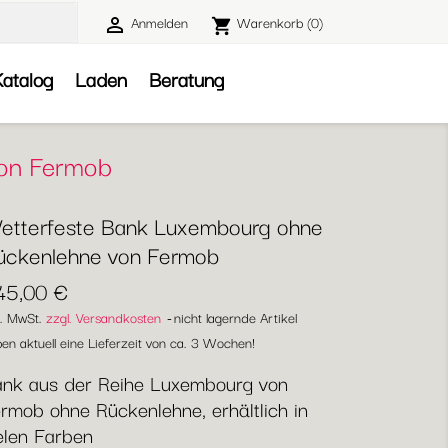
Anmelden
Warenkorb
(0)

shopping_cart

atalog
Laden
Beratung
von Fermob
etterfeste Bank Luxembourg ohne
ückenlehne von Fermob
45,00 €
l. MwSt.
zzgl. Versandkosten
nicht lagernde Artikel
en aktuell eine Lieferzeit von ca. 3 Wochen!
nk aus der Reihe Luxembourg von
rmob ohne Rückenlehne, erhältlich in
elen Farben