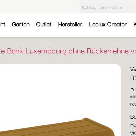
cht
Garten
Outlet
Hersteller
Leolux Creator
K
te Bank Luxembourg ohne Rückenlehne 
W
R
5
ink
hab
Ba
Fe
vi