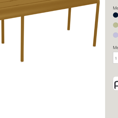
Me
Ab
Li
Ma
M