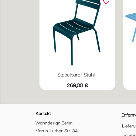
favorite_border
Stapelbarer Stuhl...
Vorschau

+20
Abyssblau
Acapulcoblau
Anthrazit
Chili
Gewittergrau
Preis
269,00 €
Kontakt
Inform
Wohndesign Berlin
Liefer
Martin-Luther-Str. 34
Impre