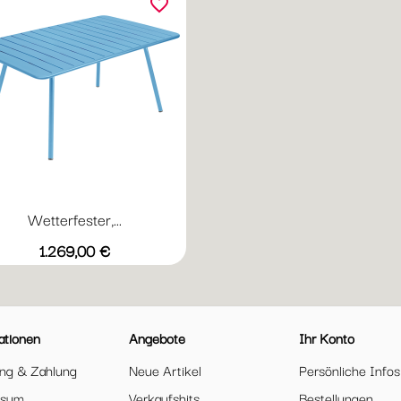
favorite_border
Wetterfester,...
Vorschau

+20
Abyssblau
Acapulcoblau
Anthrazit
Chili
Gewittergrau
Preis
1.269,00 €
ationen
Angebote
Ihr Konto
ung & Zahlung
Neue Artikel
Persönliche Infos
ssum
Verkaufshits
Bestellungen