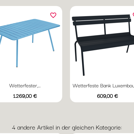
favorite_border
fav
Wetterfester,...
Wetterfeste Bank Luxembour
Vorschau
Vorschau


Preis
Preis
+20
+
1.269,00 €
609,00 €
Abyssblau
Acapulcoblau
Anthrazit
Chili
Gewittergrau
Abyssblau
Acapulcoblau
Anthrazit
Chili
Gewi
4 andere Artikel in der gleichen Kategorie: