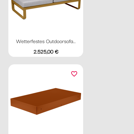
Wetterfestes Outdoorsofa...
Preis
2.525,00 €
favorite_border