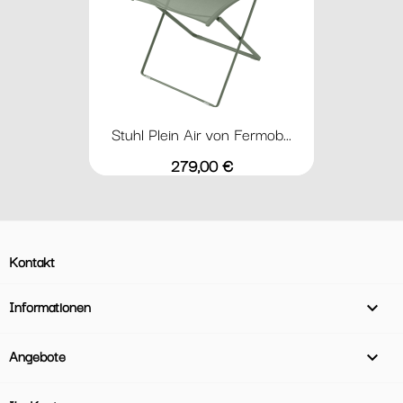
Stuhl Plein Air von Fermob...
Preis
279,00 €
Kontakt
Informationen

Angebote
