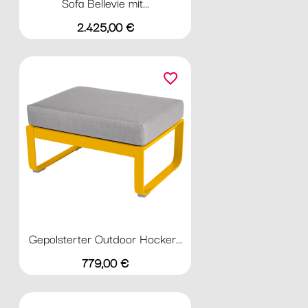
Sofa Bellevie mit...
Preis
2.425,00 €
favorite_border
Gepolsterter Outdoor Hocker...
Preis
779,00 €