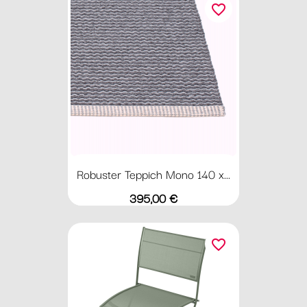
favorite_border
Robuster Teppich Mono 140 x...
Preis
395,00 €
favorite_border