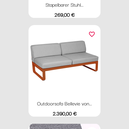
Stapelbarer Stuhl...
Preis
269,00 €
favorite_border
Outdoorsofa Bellevie von...
Preis
2.390,00 €