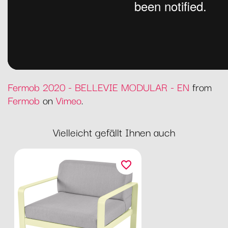
Fermob 2020 - BELLEVIE MODULAR - EN
from
Fermob
on
Vimeo
.
Vielleicht gefällt Ihnen auch
favorite_border