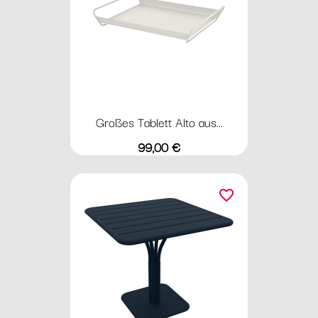
Großes Tablett Alto aus...
Preis
99,00 €
favorite_border