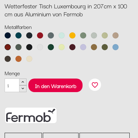
Wetterfester Tisch Luxembourg in 207cm x 100
cm aus Aluminium von Fermob
Metallfarben
Abyssblau
Acapulcoblau
Anthrazit
Chili
Gewittergrau
Gletscherminze
Honig
Kaktus
Lehmgrau
Lindgrün
Muskat
Ocker
Rosmarin
Lakritz
Baumwollweiß
Zederngrün
Zitronensorbet
Schwarzkirsche
Marshmallo
Lebkuchen
Pesto
Maya
Blau
Tonka
Kandierte
Latte-
Orange
Beige
Menge
favorite_border
In den Warenkorb