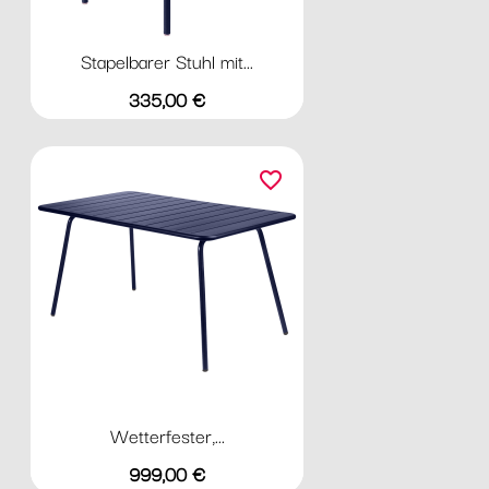
Stapelbarer Stuhl mit...
Preis
335,00 €
favorite_border
Wetterfester,...
Preis
999,00 €