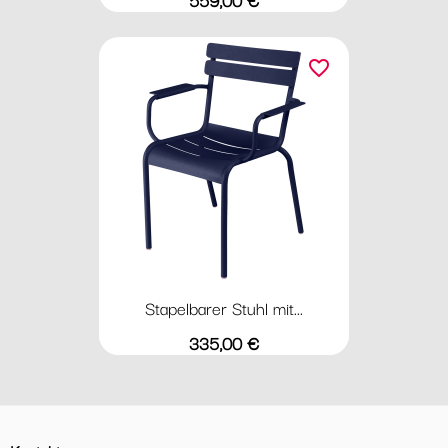
favorite_border
Stapelbarer Stuhl mit...
Preis
335,00 €