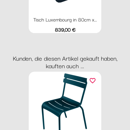
Tisch Luxembourg in 80cm x...
Preis
839,00 €
Kunden, die diesen Artikel gekauft haben,
kauften auch ...
favorite_border