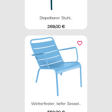
Stapelbarer Stuhl...
Preis
269,00 €
favorite_border
Wetterfester, tiefer Sessel...
Preis
559,00 €