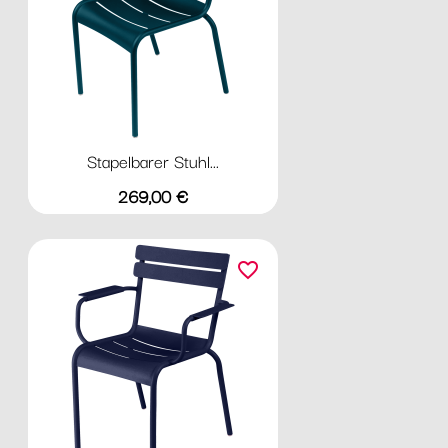
Stapelbarer Stuhl...
Preis
269,00 €
favorite_border