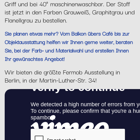
Griff und bei 40° maschinenwaschbar. Der Stoff
ist jetzt in den Farben Grauweiß, Graphitgrau und
Flanellgrau zu bestellen.
Sie planen etwas mehr? Vom Balkon übers Café bis zur
Objektausstattung helfen wir Ihnen gerne weiter, beraten
Sie, bei der Farb- und Materialwahl und erstellen Ihnen
Ihr gewünschtes Angebot!
Wir bieten die größte Fermob Ausstellung in
Berlin, in der Martin-Luther-Str. 34!