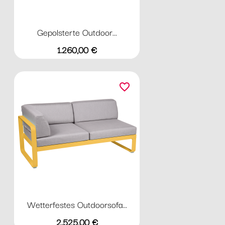
Gepolsterte Outdoor...
Preis
1.260,00 €
favorite_border
Wetterfestes Outdoorsofa...
Preis
2.525,00 €