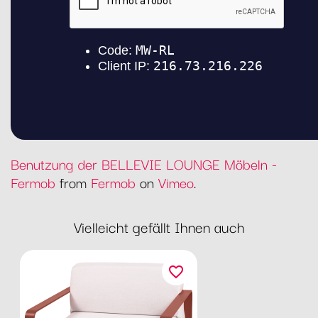
Benutzung der BELLEVIE LOUNGE Möbeln -
Fermob
from
Fermob
on
Vimeo
.
Vielleicht gefällt Ihnen auch
favorite_border