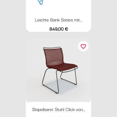
Leichte Bank Sixties mit...
Preis
849,00 €
favorite_border
Stapelbarer Stuhl Click von...