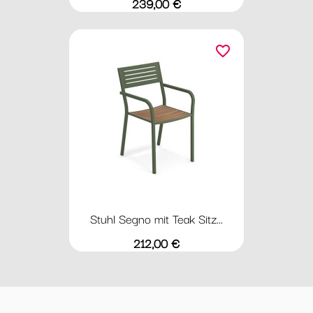
Preis
239,00 €
favorite_border
Stuhl Segno mit Teak Sitz...
Preis
212,00 €