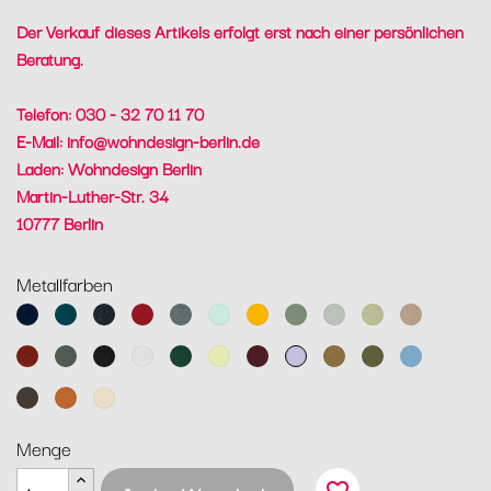
Der Verkauf dieses Artikels erfolgt erst nach einer persönlichen
Beratung.
Telefon: 030 - 32 70 11 70
E-Mail:
info@wohndesign-berlin.de
Laden: Wohndesign Berlin
Martin-Luther-Str. 34
10777 Berlin
Metallfarben
Abyssblau
Acapulcoblau
Anthrazit
Chili
Gewittergrau
Gletscherminze
Honig
Kaktus
Lehmgrau
Lindgrün
Muskat
Ocker
Rosmarin
Lakritz
Baumwollweiß
Zederngrün
Zitronensorbet
Schwarzkirsche
Marshmallo
Lebkuchen
Pesto
Maya
Blau
Tonka
Kandierte
Latte-
Orange
Beige
Menge