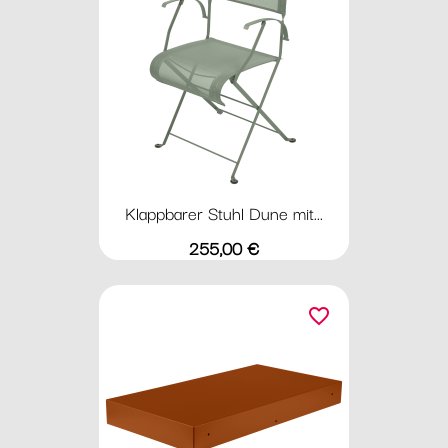
Klappbarer Stuhl Dune mit...
Preis
255,00 €
favorite_border