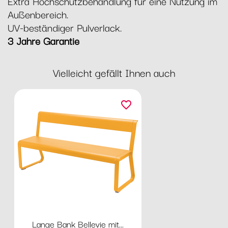
Extra Hochschutzbehandlung für eine Nutzung im
Außenbereich.
UV-beständiger Pulverlack.
3 Jahre Garantie
Vielleicht gefällt Ihnen auch
favorite_border
Lange Bank Bellevie mit...