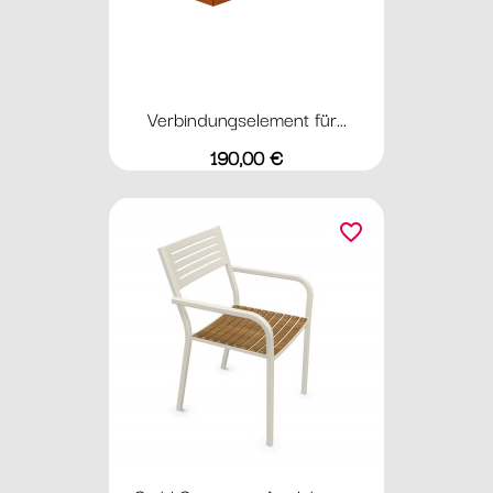
Verbindungselement für...
Preis
190,00 €
favorite_border