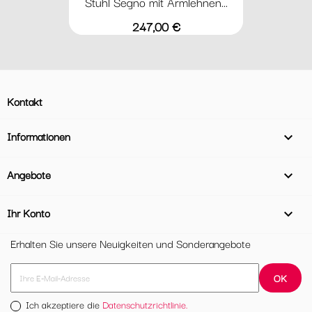
Stuhl Segno mit Armlehnen...
Preis
247,00 €
Kontakt
Informationen

Angebote

Ihr Konto

Erhalten Sie unsere Neuigkeiten und Sonderangebote
Ich akzeptiere die
Datenschutzrichtlinie.