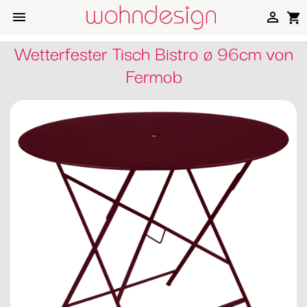


shopping_cart
Wetterfester Tisch Bistro ø 96cm von
Fermob