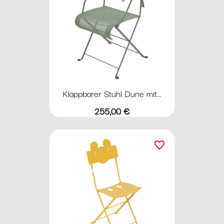
Klappbarer Stuhl Dune mit...
Preis
255,00 €
favorite_border