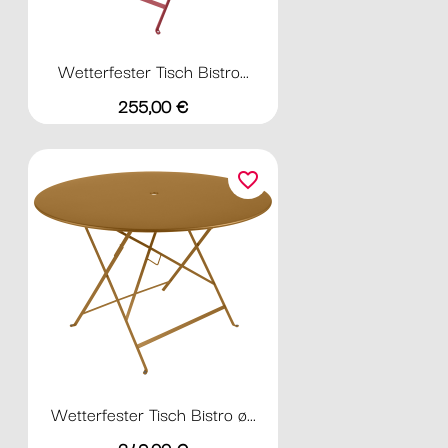
Wetterfester Tisch Bistro...
Preis
255,00 €
favorite_border
Wetterfester Tisch Bistro ø...
Preis