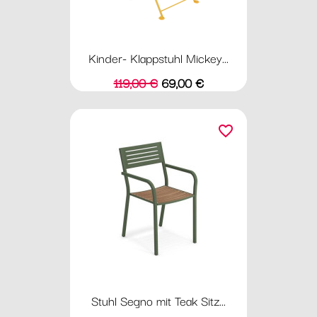
Kinder- Klappstuhl Mickey...
Verkaufspreis
Preis
119,00 €
69,00 €
favorite_border
Stuhl Segno mit Teak Sitz...