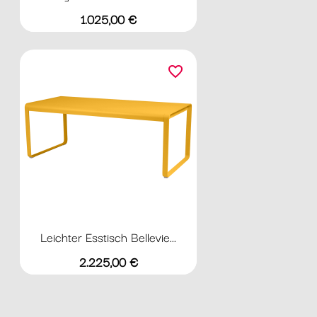
Preis
1.025,00 €
favorite_border
Leichter Esstisch Bellevie...
Preis
2.225,00 €