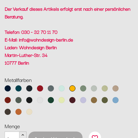
Der Verkauf dieses Artikels erfolgt erst nach einer persönlichen
Beratung.
Telefon: 030 - 32 70 11 70
E-Mail:
info@wohndesign-berlin.de
Laden: Wohndesign Berlin
Martin-Luther-Str. 34
10777 Berlin
Metallfarben
Abyssblau
Acapulcoblau
Anthrazit
Chili
Gewittergrau
Gletscherminze
Honig
Kaktus
Lehmgrau
Lindgrün
Muskat
Ocker
Rosmarin
Lakritz
Baumwollweiß
Zederngrün
Zitronensorbet
Schwarzkirsche
Marshmallo
Lebkuchen
Pesto
Maya
Blau
Tonka
Kandierte
Latte-
Orange
Beige
Menge