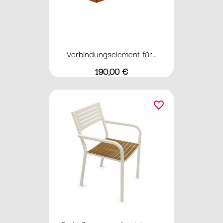
Verbindungselement für...
Preis
190,00 €
favorite_border