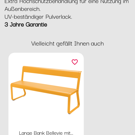
Extra Hochschutzbehandlung für eine Nutzung im
Außenbereich.
UV-beständiger Pulverlack.
3 Jahre Garantie
Vielleicht gefällt Ihnen auch
favorite_border
Lange Bank Bellevie mit...