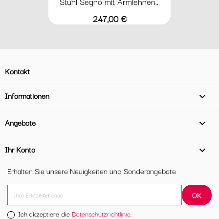
Stuhl Segno mit Armlehnen...
Preis
247,00 €
Kontakt
Informationen

Angebote

Ihr Konto

Erhalten Sie unsere Neuigkeiten und Sonderangebote
Ich akzeptiere die
Datenschutzrichtlinie.