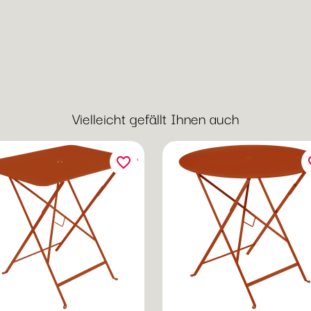
Vielleicht gefällt Ihnen auch
favorite_border
fav