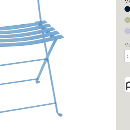
Me
Ab
Li
Ma
M