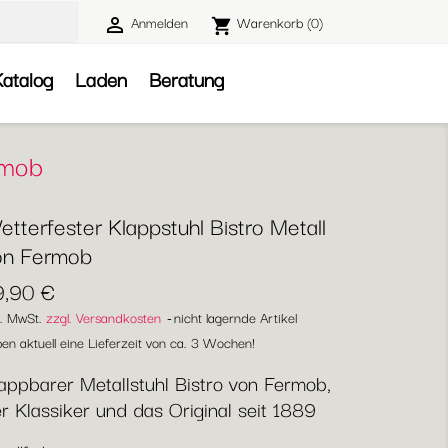
Anmelden
Warenkorb
(0)

shopping_cart

atalog
Laden
Beratung
rmob
tterfester Klappstuhl Bistro Metall
on Fermob
9,90 €
l. MwSt.
zzgl. Versandkosten
nicht lagernde Artikel
en aktuell eine Lieferzeit von ca. 3 Wochen!
appbarer Metallstuhl Bistro von Fermob,
r Klassiker und das Original seit 1889