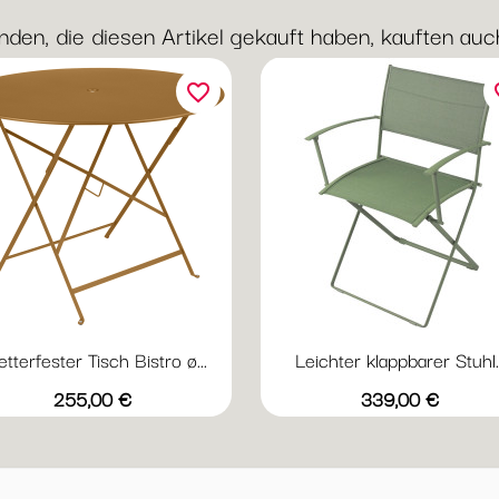
nden, die diesen Artikel gekauft haben, kauften auch 
favorite_border
fav
tterfester Tisch Bistro ø...
Leichter klappbarer Stuhl..
Vorschau
Vorschau


+20
+
Abyssblau
Acapulcoblau
Anthrazit
Chili
Gewittergrau
Acapulcoblau
Anthrazit
Chili
Gewitter
Kak
Preis
Preis
255,00 €
339,00 €