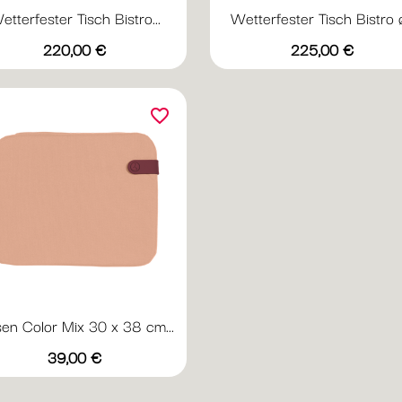
etterfester Tisch Bistro...
Wetterfester Tisch Bistro ø.
Vorschau
Vorschau


Preis
Preis
+20
+
220,00 €
225,00 €
Abyssblau
Acapulcoblau
Anthrazit
Chili
Gewittergrau
Abyssblau
Acapulcoblau
Anthrazit
Chili
Gewi
favorite_border
sen Color Mix 30 x 38 cm...
Vorschau

Preis
+1
39,00 €
Weinrot
Nachtblau
Creme
Minze
Aprikose