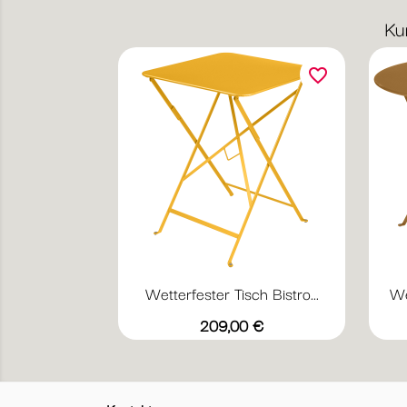
Ku
favorite_border
Wetterfester Tisch Bistro...
We
Vorschau

+17
Abyssblau
Acapulcoblau
Anthrazit
Chili
Gewittergrau
Preis
209,00 €