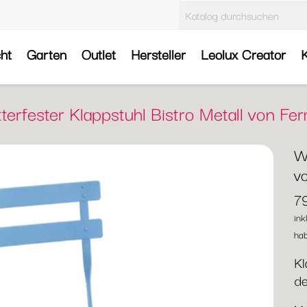
cht
Garten
Outlet
Hersteller
Leolux Creator
K
terfester Klappstuhl Bistro Metall von Fe
We
v
7
ink
hab
Kl
de