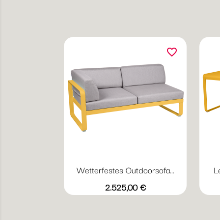
favorite_border
Wetterfestes Outdoorsofa...
L
Vorschau

+23
grauweiß
Abyssblau
Acapulcoblau
Flanellgrau
Anthrazit
Preis
2.525,00 €