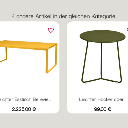
4 andere Artikel in der gleichen Kategorie:
favorite_border
fav
eichter Esstisch Bellevie...
Leichter Hocker oder...
Vorschau
Vorschau


+20
+
Abyssblau
Acapulcoblau
Anthrazit
Chili
Gewittergrau
Abyssblau
Acapulcoblau
Anthrazit
Chili
Gewi
Preis
Preis
2.225,00 €
99,00 €