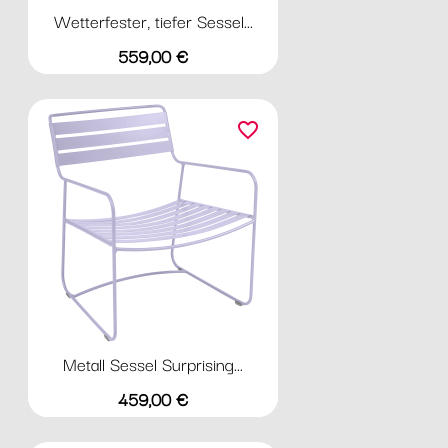
Wetterfester, tiefer Sessel...
Preis
559,00 €
favorite_border
Metall Sessel Surprising...
Preis
459,00 €