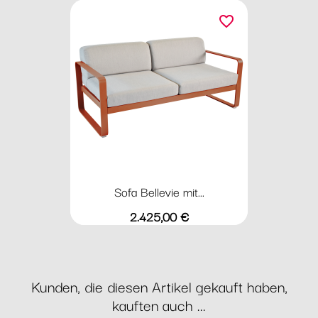
favorite_border
Sofa Bellevie mit...
Preis
2.425,00 €
Kunden, die diesen Artikel gekauft haben,
kauften auch ...