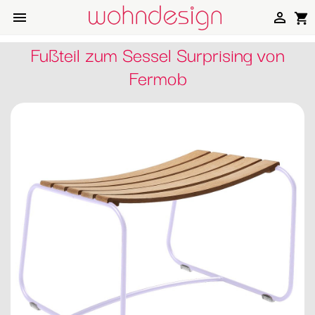


shopping_cart
Fußteil zum Sessel Surprising von
Fermob