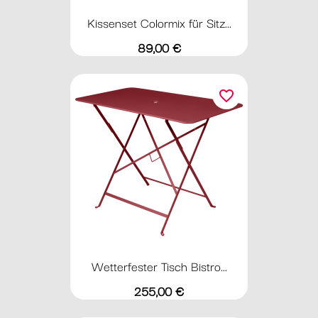
Kissenset Colormix für Sitz...
Preis
89,00 €
favorite_border
Wetterfester Tisch Bistro...
Preis
255,00 €