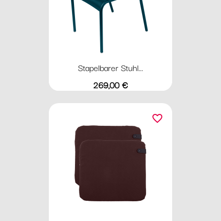
Stapelbarer Stuhl...
Preis
269,00 €
favorite_border