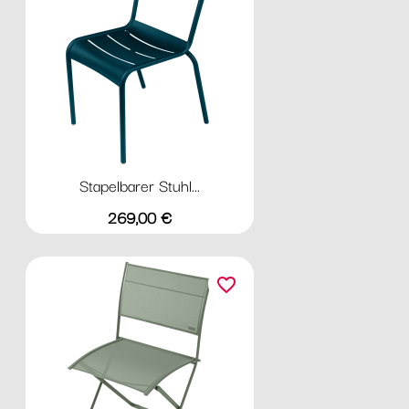
Stapelbarer Stuhl...
Preis
269,00 €
favorite_border