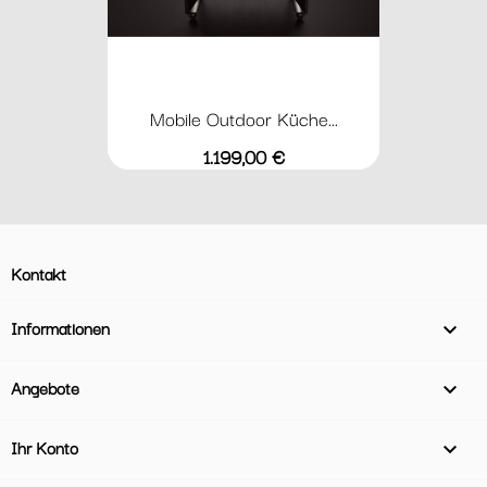
Mobile Outdoor Küche...
Preis
1.199,00 €
Kontakt
Informationen

Angebote

Ihr Konto
