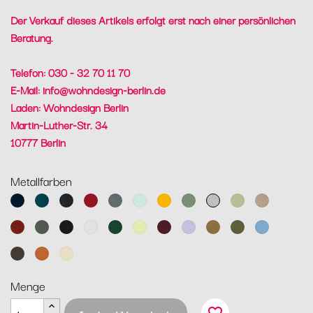
Der Verkauf dieses Artikels erfolgt erst nach einer persönlichen
Beratung.
Telefon: 030 - 32 70 11 70
E-Mail:
info@wohndesign-berlin.de
Laden: Wohndesign Berlin
Martin-Luther-Str. 34
10777 Berlin
Metallfarben
Abyssblau
Acapulcoblau
Anthrazit
Chili
Gewittergrau
Gletscherminze
Honig
Kaktus
Lehmgrau
Lindgrün
Muskat
Ocker
Rosmarin
Lakritz
Baumwollweiß
Zederngrün
Zitronensorbet
Schwarzkirsche
Marshmallo
Lebkuchen
Pesto
Maya
Blau
Tonka
Kandierte
Latte-
Orange
Beige
Menge