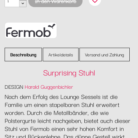
favorite_border
In den Warenkorb
Beschreibung
Artikeldetails
Versand und Zahlung
Surprising Stuhl
DESIGN
Harald Guggenbichler
Nach dem Erfolg des Lounge Sessels ist die
Familie um einen stapelbaren Stuhl erweitert
worden. Durch die Metallbänder, die wie
Polstergurte leicht nachgeben, bietet auch dieser
Stuhl von Fermob einen sehr hohen Komfort in
Sitz und Rückenlehne. Das dünne Gestell wirkt