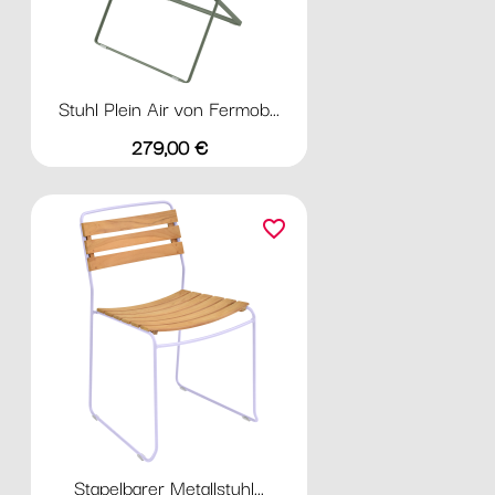
Stuhl Plein Air von Fermob...
Preis
279,00 €
favorite_border
Stapelbarer Metallstuhl...