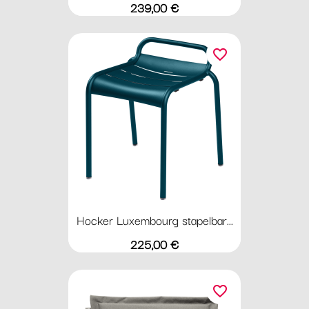
Preis
239,00 €
favorite_border
Hocker Luxembourg stapelbar...
Preis
225,00 €
favorite_border