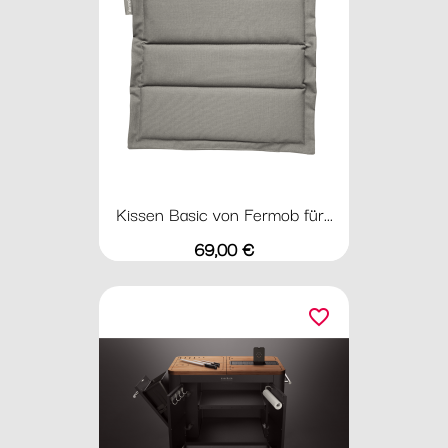
Kissen Basic von Fermob für...
Preis
69,00 €
favorite_border