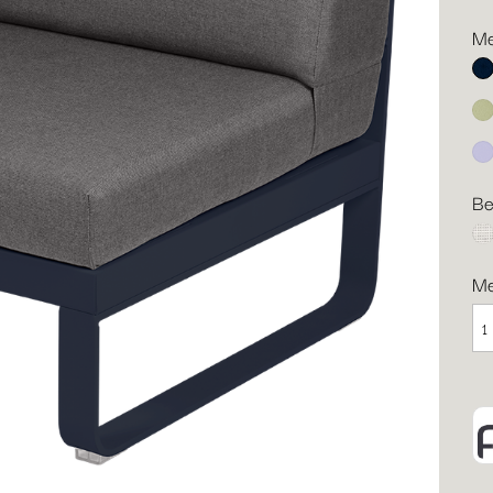
Me
Ab
Li
Ma
Be
gr
M