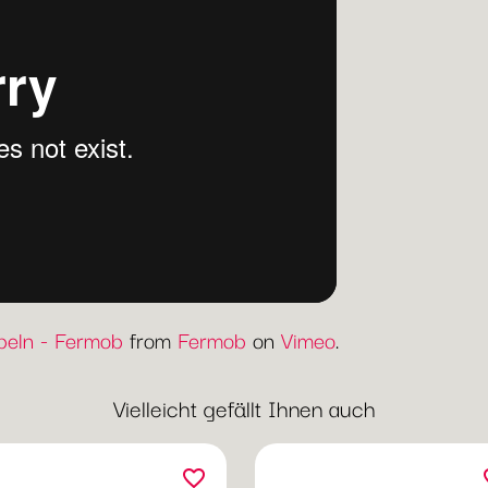
eln - Fermob
from
Fermob
on
Vimeo
.
Vielleicht gefällt Ihnen auch
favorite_border
fav