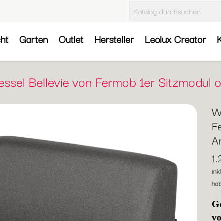
cht
Garten
Outlet
Hersteller
Leolux Creator
K
essel Bellevie von Fermob 1er Sitzmodul
W
F
A
1
ink
hab
Ge
v