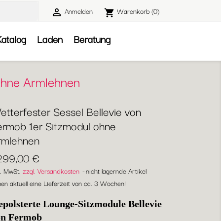
Anmelden
Warenkorb
(0)

shopping_cart

atalog
Laden
Beratung
 ohne Armlehnen
etterfester Sessel Bellevie von
ermob 1er Sitzmodul ohne
rmlehnen
.299,00 €
l. MwSt.
zzgl. Versandkosten
nicht lagernde Artikel
en aktuell eine Lieferzeit von ca. 3 Wochen!
polsterte Lounge-Sitzmodule Bellevie
on Fermob