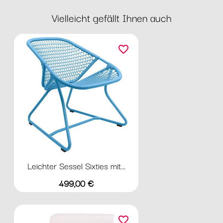
Vielleicht gefällt Ihnen auch
favorite_border
Leichter Sessel Sixties mit...
Preis
499,00 €
favorite_border