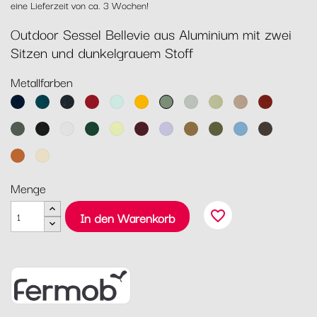
eine Lieferzeit von ca. 3 Wochen!
Outdoor Sessel Bellevie aus Aluminium mit zwei
Sitzen und dunkelgrauem Stoff
Metallfarben
Abyssblau
Acapulcoblau
Anthrazit
Chili
Gletscherminze
Honig
Kaktus
Lehmgrau
Lindgrün
Muskat
Ocker
Rosmarin
Lakritz
Baumwollweiß
Zederngrün
Zitronensorbet
Schwarzkirsche
Marshmallo
Lebkuchen
Pesto
Maya
Tonka
Blau
Kandierte
Latte-
Orange
Beige
Menge
favorite_border
In den Warenkorb