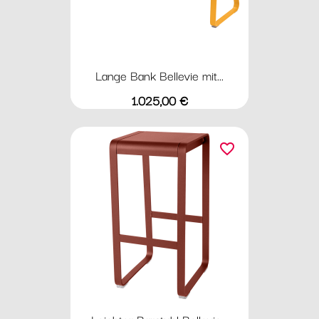
Lange Bank Bellevie mit...
Preis
1.025,00 €
favorite_border