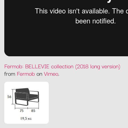
Fermob: BELLEVIE collection (2018 long version)
from
Fermob
on
Vimeo
.