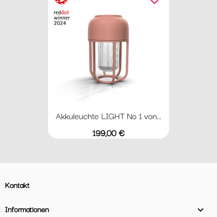
Akkuleuchte LIGHT No 1 von...
Preis
199,00 €
Kontakt
Informationen
