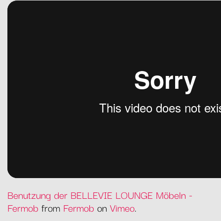
Benutzung der BELLEVIE LOUNGE Möbeln -
Fermob
from
Fermob
on
Vimeo
.