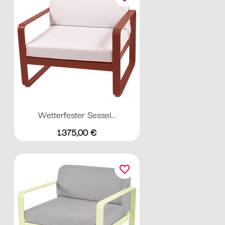
Wetterfester Sessel...
Preis
1.375,00 €
favorite_border