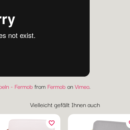
eln - Fermob
from
Fermob
on
Vimeo
.
Vielleicht gefällt Ihnen auch
favorite_border
fav