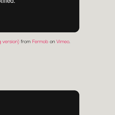
 version)
from
Fermob
on
Vimeo
.