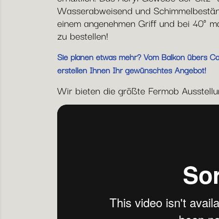
Wasserabweisend und Schimmelbeständi
einem angenehmen Griff und bei 40° mas
zu bestellen!
Sie planen etwas mehr? Vom Balkon übers Café
erstellen Ihnen Ihr gewünschtes Angebot!
Wir bieten die größte Fermob Ausstellung