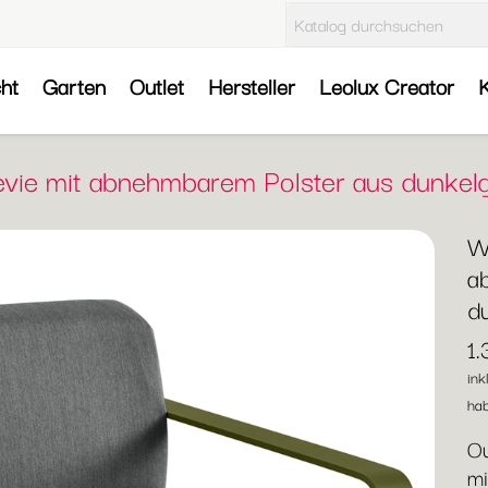
cht
Garten
Outlet
Hersteller
Leolux Creator
K
levie mit abnehmbarem Polster aus dunke
We
a
d
1
ink
hab
Ou
mi