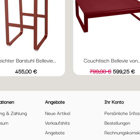
eichter Barstuhl Bellevie...
Couchtisch Bellevie von..
Vorschau

+19
Abyssblau
Acapulcoblau
Anthrazit
Chili
Gewittergrau
Preis
Verkaufspreis
Preis
455,00 €
799,00 €
599,25 €
ationen
Angebote
Ihr Konto
ung & Zahlung
Neue Artikel
Persönliche Infos
ssum
Verkaufshits
Bestellungen
Angebote
Rechnungskorrek