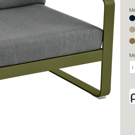
Me
Ab
Mu
Le
M