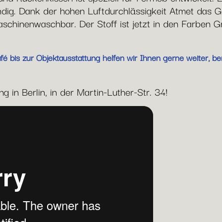
g. Dank der hohen Luftdurchlässigkeit Atmet das G
chinenwaschbar. Der Stoff ist jetzt in den Farben G
 bis zur Objektausstattung helfen wir Ihnen gerne weiter, ber
 in Berlin, in der Martin-Luther-Str. 34!