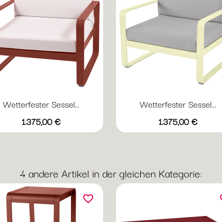
Wetterfester Sessel...
Wetterfester Sessel...
Vorschau
Vorschau


Preis
Preis
+20
+
1.375,00 €
1.375,00 €
Abyssblau
Acapulcoblau
Anthrazit
Chili
Gewittergrau
Abyssblau
Acapulcoblau
Anthrazit
Chili
Gewi
4 andere Artikel in der gleichen Kategorie:
favorite_border
fav