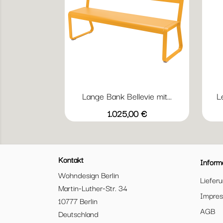
Lange Bank Bellevie mit...
L
Vorschau

+20
Abyssblau
Acapulcoblau
Anthrazit
Chili
Gewittergrau
Preis
1.025,00 €
Kontakt
Inform
Wohndesign Berlin
Liefer
Martin-Luther-Str. 34
Impre
10777 Berlin
AGB
Deutschland