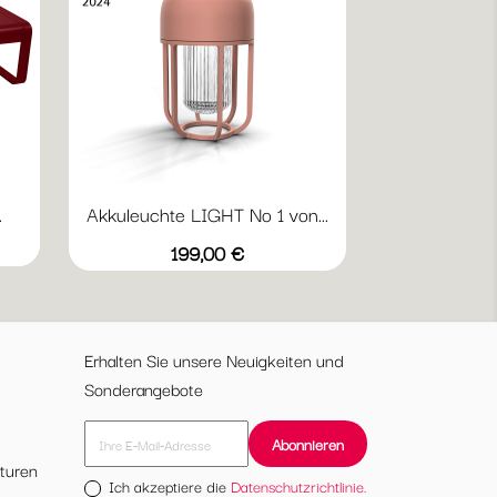
.
Akkuleuchte LIGHT No 1 von...
Vorschau

+1
20
Beige
Ice
Laurel
Powder
Preis
199,00 €
black
Blue
Green
Erhalten Sie unsere Neuigkeiten und
Sonderangebote
turen
Ich akzeptiere die
Datenschutzrichtlinie.