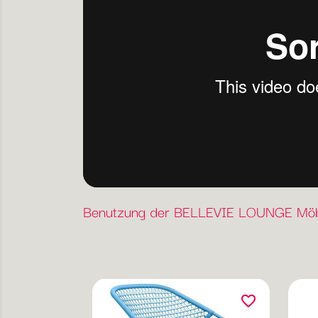
Benutzung der BELLEVIE LOUNGE Möb
favorite_border