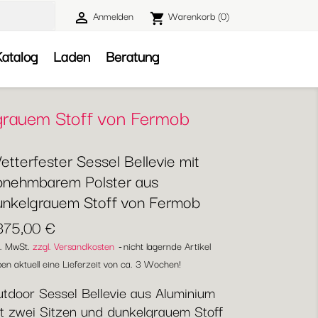
Anmelden
Warenkorb
(0)

shopping_cart

atalog
Laden
Beratung
lgrauem Stoff von Fermob
tterfester Sessel Bellevie mit
bnehmbarem Polster aus
unkelgrauem Stoff von Fermob
.375,00 €
l. MwSt.
zzgl. Versandkosten
nicht lagernde Artikel
en aktuell eine Lieferzeit von ca. 3 Wochen!
tdoor Sessel Bellevie aus Aluminium
t zwei Sitzen und dunkelgrauem Stoff