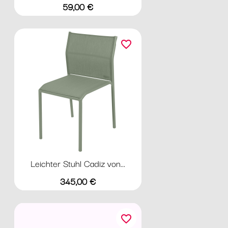
Preis
59,00 €
favorite_border
Leichter Stuhl Cadiz von...
Preis
345,00 €
favorite_border