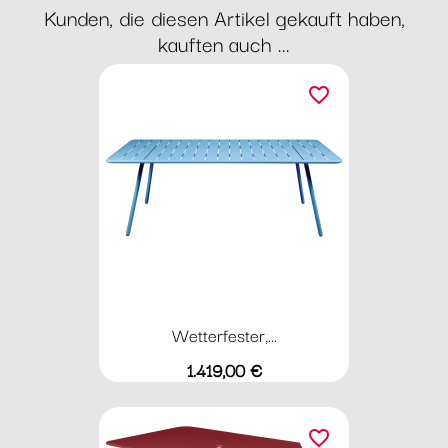
Kunden, die diesen Artikel gekauft haben,
kauften auch ...
favorite_border
Wetterfester,...
Preis
1.419,00 €
favorite_border