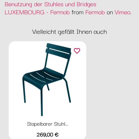
Benutzung der Stuhles und Bridges
LUXEMBOURG - Fermob
from
Fermob
on
Vimeo
.
Vielleicht gefällt Ihnen auch
favorite_border
Stapelbarer Stuhl...
Preis
269,00 €