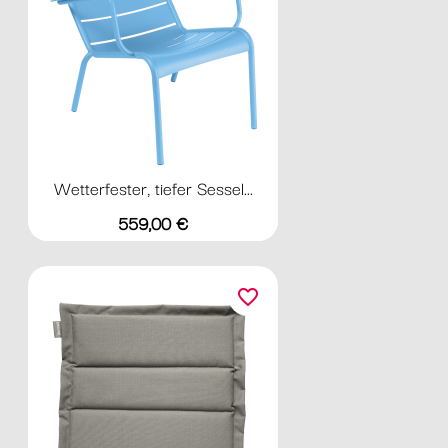
Wetterfester, tiefer Sessel...
Preis
559,00 €
favorite_border