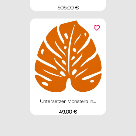
Preis
505,00 €
favorite_border
Untersetzer Monstera in...
Preis
49,00 €