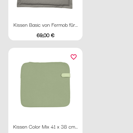
Kissen Basic von Fermob für...
Preis
69,00 €
favorite_border
Kissen Color Mix 41 x 38 cm...