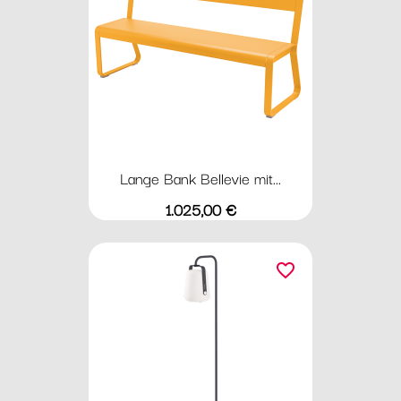
Lange Bank Bellevie mit...
Preis
1.025,00 €
favorite_border