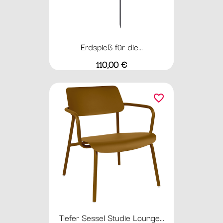
Erdspieß für die...
Preis
110,00 €
favorite_border
Tiefer Sessel Studie Lounge...