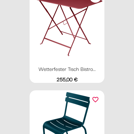
Wetterfester Tisch Bistro...
Preis
255,00 €
favorite_border