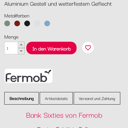
Aluminium Gestell und wetterfestem Geflecht
Metallfarben
Kaktus
Ocker
Lakritz
Baumwollweiß
Maya
Blau
Menge
favorite_border
In den Warenkorb
Beschreibung
Artikeldetails
Versand und Zahlung
Bank Sixties von Fermob