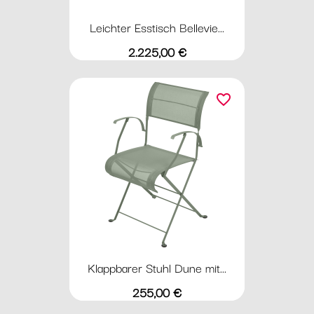
Leichter Esstisch Bellevie...
Preis
2.225,00 €
favorite_border
Klappbarer Stuhl Dune mit...
Preis
255,00 €