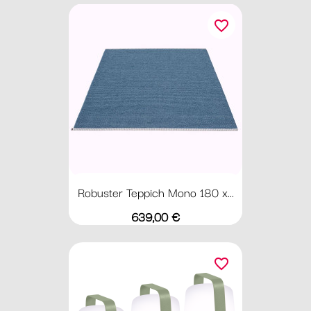
favorite_border
Robuster Teppich Mono 180 x...
Preis
639,00 €
favorite_border