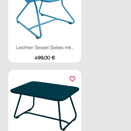
Leichter Sessel Sixties mit...
Preis
499,00 €
favorite_border