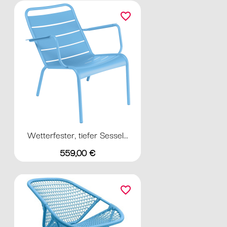
favorite_border
Wetterfester, tiefer Sessel...
Preis
559,00 €
favorite_border