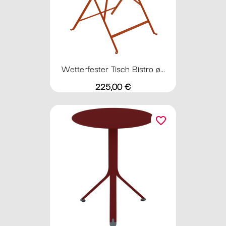
Wetterfester Tisch Bistro ø...
Preis
225,00 €
favorite_border