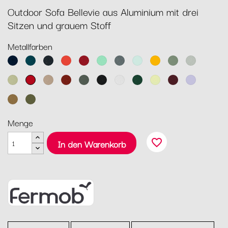
Outdoor Sofa Bellevie aus Aluminium mit drei
Sitzen und grauem Stoff
Metallfarben
Abyssblau
Acapulcoblau
Anthrazit
Capucine
Chili
Opalgrün
Gewittergrau
Gletscherminze
Honig
Kaktus
Lehmgrau
Lindgrün
Mohnrot
Muskat
Ocker
Rosmarin
Lakritz
Baumwollweiß
Zederngrün
Zitronensorbet
Schwarzkirsche
Marshmallo
Lebkuchen
Pesto
Menge
favorite_border
In den Warenkorb