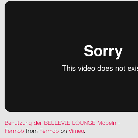
Benutzung der BELLEVIE LOUNGE Möbeln -
Fermob
from
Fermob
on
Vimeo
.