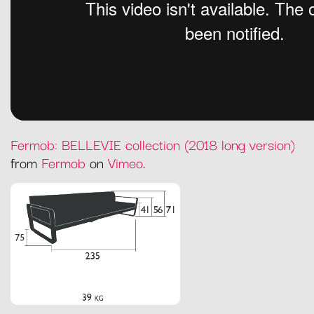
Fermob: BELLEVIE collection (2018 long version)
from
Fermob
on
Vimeo
.