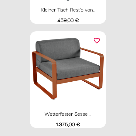
Kleiner Tisch Rest'o von...
Preis
459,00 €
favorite_border
Wetterfester Sessel...
Preis
1.375,00 €