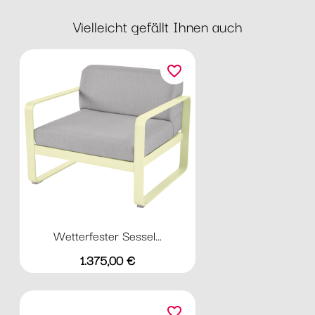
Vielleicht gefällt Ihnen auch
favorite_border
Wetterfester Sessel...
Preis
1.375,00 €
favorite_border