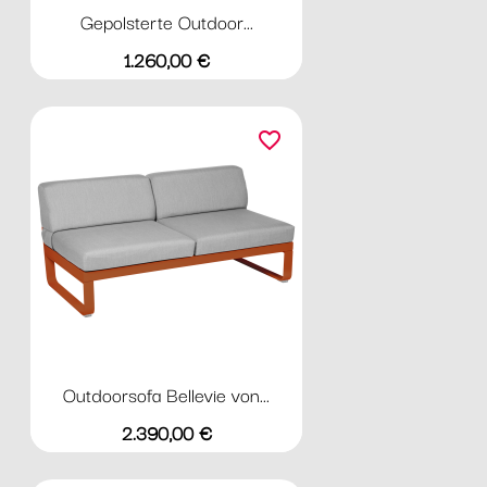
Gepolsterte Outdoor...
Preis
1.260,00 €
favorite_border
Outdoorsofa Bellevie von...
Preis
2.390,00 €