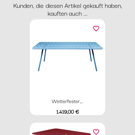
Kunden, die diesen Artikel gekauft haben,
kauften auch ...
favorite_border
Wetterfester,...
Preis
1.419,00 €
favorite_border