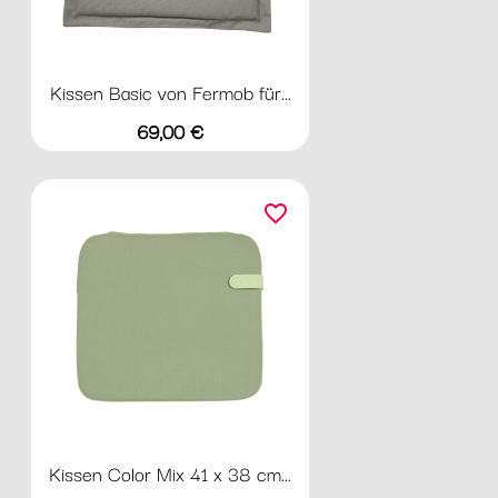
Kissen Basic von Fermob für...
Preis
69,00 €
favorite_border
Kissen Color Mix 41 x 38 cm...