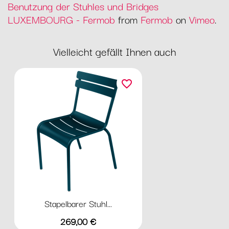
Benutzung der Stuhles und Bridges
LUXEMBOURG - Fermob
from
Fermob
on
Vimeo
.
Vielleicht gefällt Ihnen auch
favorite_border
Stapelbarer Stuhl...
Preis
269,00 €