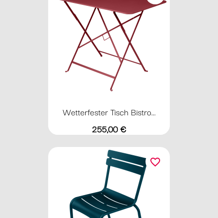
Wetterfester Tisch Bistro...
Preis
255,00 €
favorite_border