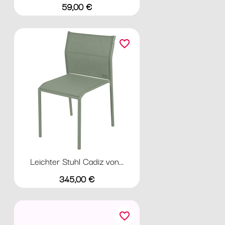
Preis
59,00 €
favorite_border
Leichter Stuhl Cadiz von...
Preis
345,00 €
favorite_border