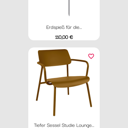
Erdspieß für die...
Preis
110,00 €
favorite_border
Tiefer Sessel Studie Lounge...