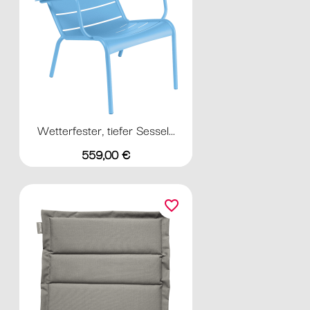
Wetterfester, tiefer Sessel...
Preis
559,00 €
favorite_border