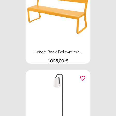
Lange Bank Bellevie mit...
Preis
1.025,00 €
favorite_border