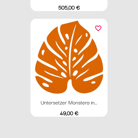
Preis
505,00 €
favorite_border
Untersetzer Monstera in...
Preis
49,00 €