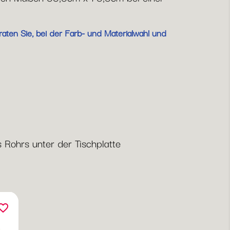
aten Sie, bei der Farb- und Materialwahl und
 Rohrs unter der Tischplatte
orite_border