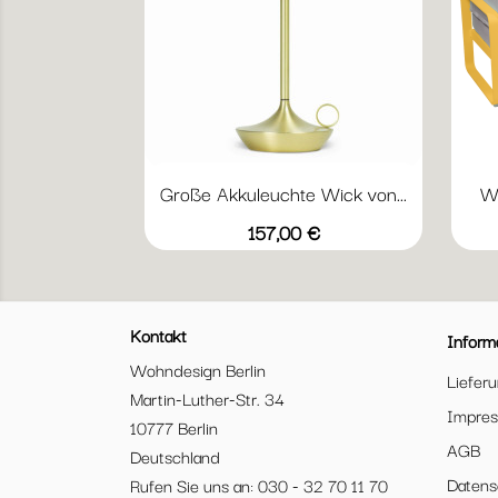
Große Akkuleuchte Wick von...
We
Vorschau

Schwarz
Messing
Graphit
Preis
157,00 €
Kontakt
Inform
Wohndesign Berlin
Liefer
Martin-Luther-Str. 34
Impre
10777 Berlin
AGB
Deutschland
Datens
Rufen Sie uns an: 030 - 32 70 11 70