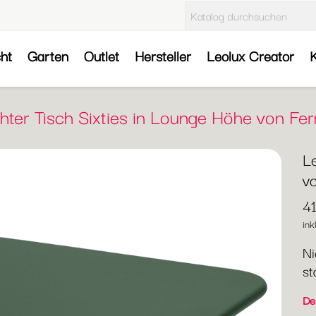
cht
Garten
Outlet
Hersteller
Leolux Creator
K
hter Tisch Sixties in Lounge Höhe von F
Le
v
4
ink
Ni
st
Der