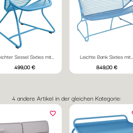
ichter Sessel Sixties mit...
Leichte Bank Sixties mit..
Vorschau
Vorschau


Preis
Preis
499,00 €
849,00 €
Kaktus
Ocker
Lakritz
Baumwollweiß
Maya
Kaktus
Ocker
Lakritz
Baumwo
Ma
Blau
Bl
4 andere Artikel in der gleichen Kategorie:
favorite_border
fav