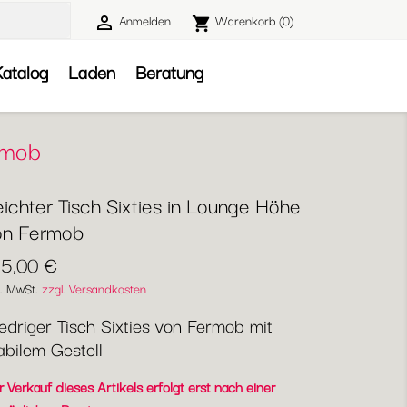
Anmelden
Warenkorb
(0)

shopping_cart

atalog
Laden
Beratung
ermob
ichter Tisch Sixties in Lounge Höhe
on Fermob
15,00 €
l. MwSt.
zzgl. Versandkosten
edriger Tisch Sixties von Fermob mit
abilem Gestell
 Verkauf dieses Artikels erfolgt erst nach einer