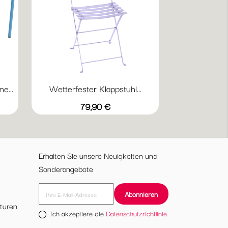
e...
Wetterfester Klappstuhl...
Vorschau

19
+20
ttergrau
Abyssblau
Acapulcoblau
Anthrazit
Chili
Gewittergrau
Preis
79,90 €
Erhalten Sie unsere Neuigkeiten und
Sonderangebote
turen
Ich akzeptiere die
Datenschutzrichtlinie.