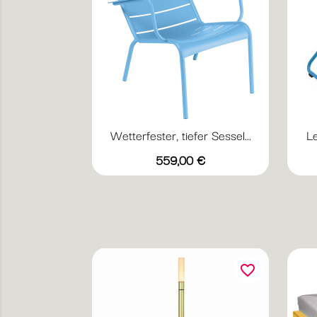
Wetterfester, tiefer Sessel...
Le
Vorschau

Preis
+20
559,00 €
Abyssblau
Acapulcoblau
Anthrazit
Chili
Gewittergrau
favorite_border