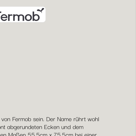
es von Fermob sein. Der Name rührt wohl
etont abgerundeten Ecken und dem
t den Maßen 55,5cm x 75,5cm bei einer