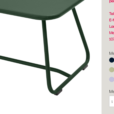
pe
Te
E-
La
Ma
10
Me
Ab
Li
Ma
M