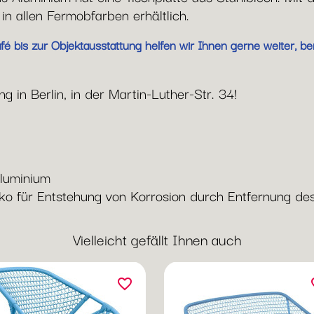
in allen Fermobfarben erhältlich.
 bis zur Objektausstattung helfen wir Ihnen gerne weiter, ber
 in Berlin, in der Martin-Luther-Str. 34!
Aluminium
iko für Entstehung von Korrosion durch Entfernung des
Vielleicht gefällt Ihnen auch
favorite_border
fav