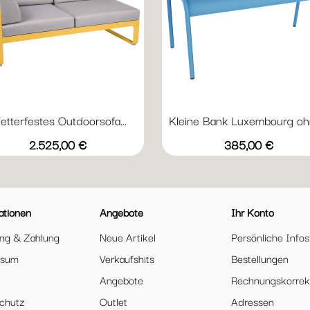
tterfestes Outdoorsofa...
Kleine Bank Luxembourg ohn
Vorschau
Vorschau


+23
+
grauweiß
Abyssblau
Acapulcoblau
Flanellgrau
Anthrazit
Abyssblau
Acapulcoblau
Anthrazit
Chili
Gewi
Preis
Preis
2.525,00 €
385,00 €
ationen
Angebote
Ihr Konto
ung & Zahlung
Neue Artikel
Persönliche Infos
ssum
Verkaufshits
Bestellungen
Angebote
Rechnungskorrek
chutz
Outlet
Adressen