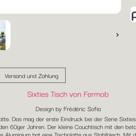

Versand und Zahlung
Sixties Tisch von Fermob
Design by Frédéric Sofia
atte. Das mag der erste Eindruck bei der Serie Sixti
 den 60ger Jahren. Der kleine Couchtisch mit den b
us Aluminium hat eine Tischplatte aus Stahlblech. Mi