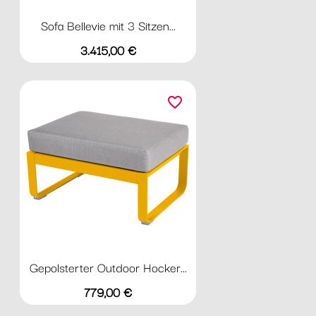
Sofa Bellevie mit 3 Sitzen...
Preis
3.415,00 €
favorite_border
Gepolsterter Outdoor Hocker...
Preis
779,00 €