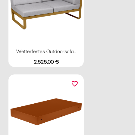
Wetterfestes Outdoorsofa...
Preis
2.525,00 €
favorite_border