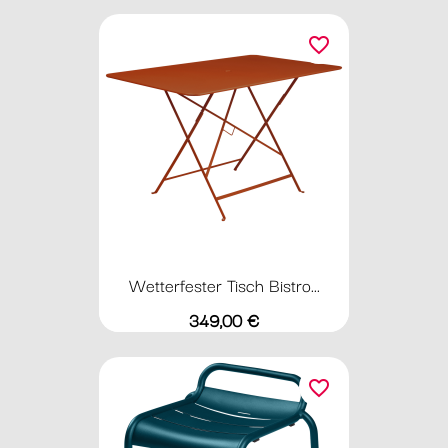
favorite_border
Wetterfester Tisch Bistro...
Preis
349,00 €
favorite_border