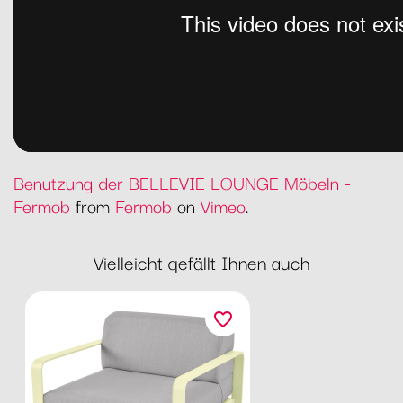
Benutzung der BELLEVIE LOUNGE Möbeln -
Fermob
from
Fermob
on
Vimeo
.
Vielleicht gefällt Ihnen auch
favorite_border