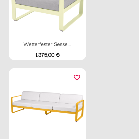
Wetterfester Sessel...
Preis
1.375,00 €
favorite_border