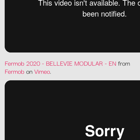
Fermob 2020 - BELLEVIE MODULAR - EN
from
Fermob
on
Vimeo
.