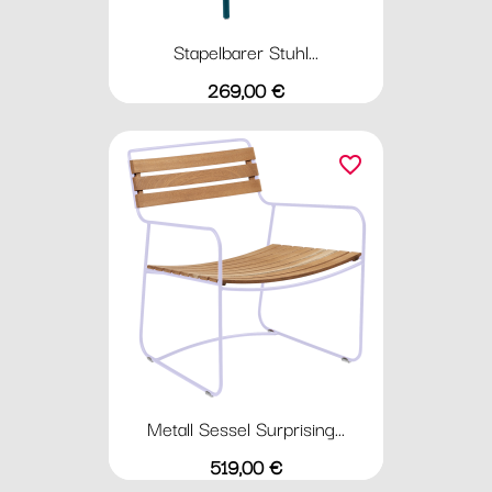
Stapelbarer Stuhl...
Preis
269,00 €
favorite_border
Metall Sessel Surprising...
Preis
519,00 €