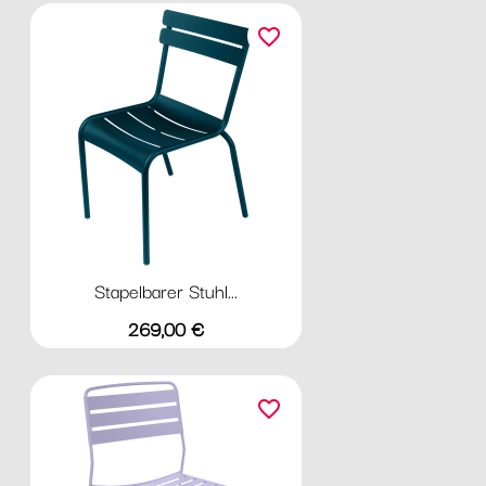
favorite_border
Stapelbarer Stuhl...
Preis
269,00 €
favorite_border