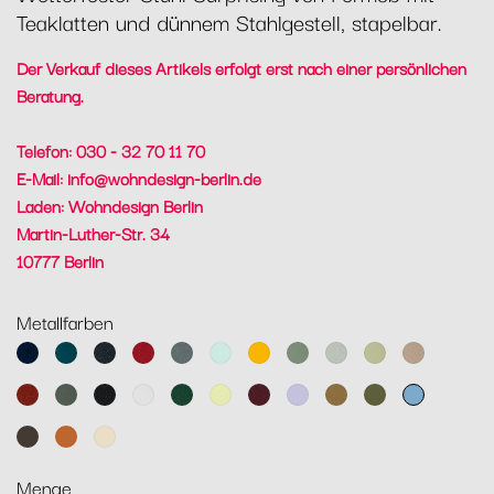
Teaklatten und dünnem Stahlgestell, stapelbar.
Der Verkauf dieses Artikels erfolgt erst nach einer persönlichen
Beratung.
Telefon: 030 - 32 70 11 70
E-Mail:
info@wohndesign-berlin.de
Laden: Wohndesign Berlin
Martin-Luther-Str. 34
10777 Berlin
Metallfarben
Abyssblau
Acapulcoblau
Anthrazit
Chili
Gewittergrau
Gletscherminze
Honig
Kaktus
Lehmgrau
Lindgrün
Muskat
Ocker
Rosmarin
Lakritz
Baumwollweiß
Zederngrün
Zitronensorbet
Schwarzkirsche
Marshmallo
Lebkuchen
Pesto
Maya
Blau
Tonka
Kandierte
Latte-
Orange
Beige
Menge