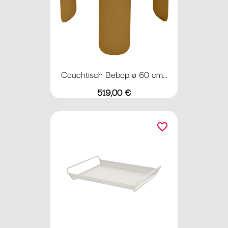
Couchtisch Bebop ø 60 cm...
Preis
519,00 €
favorite_border