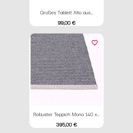
Großes Tablett Alto aus...
Preis
99,00 €
favorite_border
Robuster Teppich Mono 140 x...
Preis
395,00 €