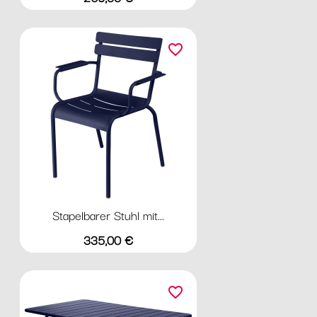
favorite_border
Stapelbarer Stuhl mit...
Preis
335,00 €
favorite_border