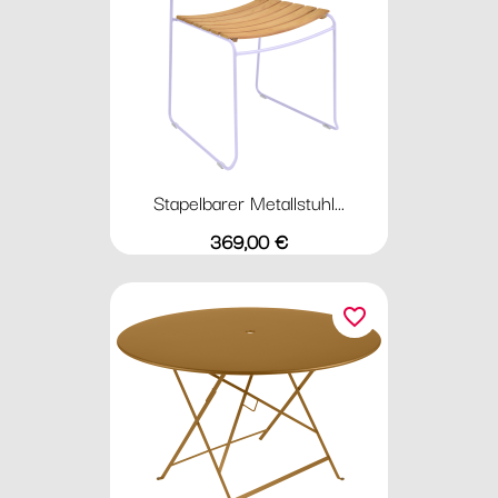
Stapelbarer Metallstuhl...
Preis
369,00 €
favorite_border