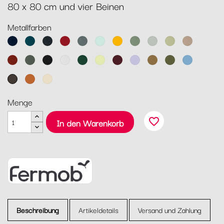
80 x 80 cm und vier Beinen
Metallfarben
Abyssblau
Acapulcoblau
Anthrazit
Chili
Gewittergrau
Gletscherminze
Honig
Kaktus
Lehmgrau
Lindgrün
Muskat
Ocker
Rosmarin
Lakritz
Baumwollweiß
Zederngrün
Zitronensorbet
Schwarzkirsche
Marshmallo
Lebkuchen
Pesto
Maya
Blau
Tonka
Kandierte
Latte-
Orange
Beige
Menge
favorite_border
In den Warenkorb
Beschreibung
Artikeldetails
Versand und Zahlung