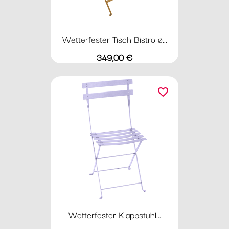
Wetterfester Tisch Bistro ø...
Preis
349,00 €
favorite_border
Wetterfester Klappstuhl...