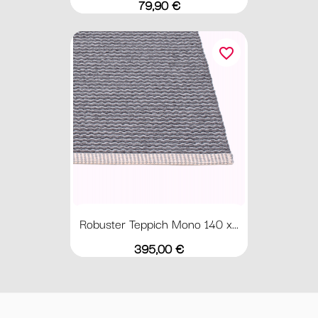
Preis
79,90 €
favorite_border
Robuster Teppich Mono 140 x...
Preis
395,00 €