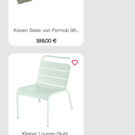
Kissen Basic von Fermob 96...
Preis
189,00 €
favorite_border
Kleiner Lounge-Stuhl...