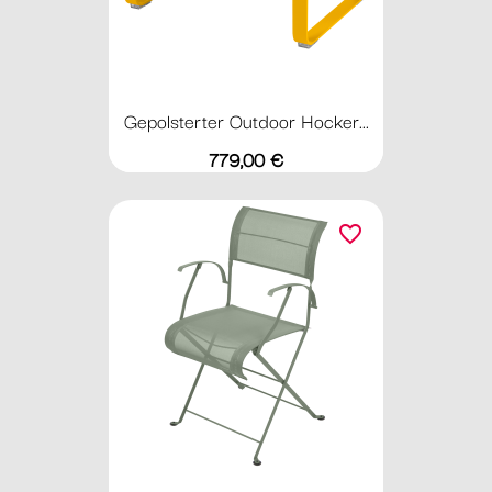
Gepolsterter Outdoor Hocker...
Preis
779,00 €
favorite_border