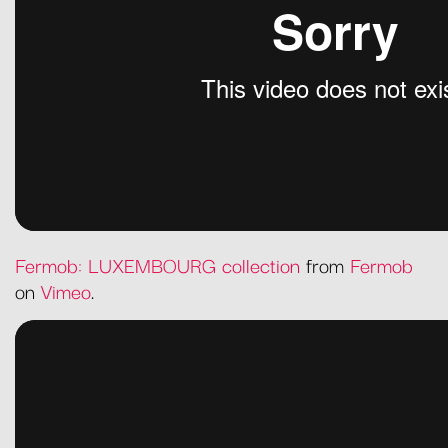
Fermob: LUXEMBOURG collection
from
Fermob
on
Vimeo
.