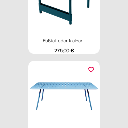
Fußteil oder kleiner...
Preis
275,00 €
favorite_border