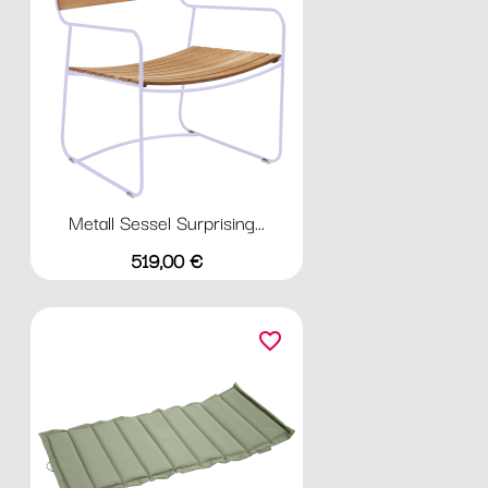
Metall Sessel Surprising...
Preis
519,00 €
favorite_border