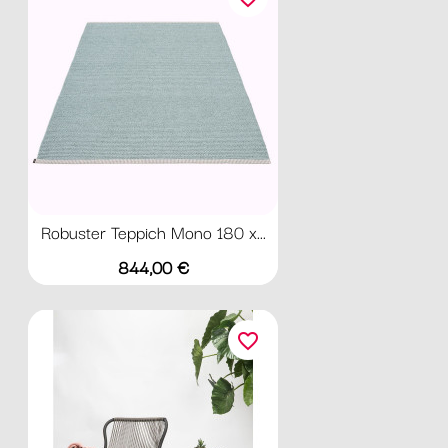
Robuster Teppich Mono 180 x...
Preis
844,00 €
favorite_border