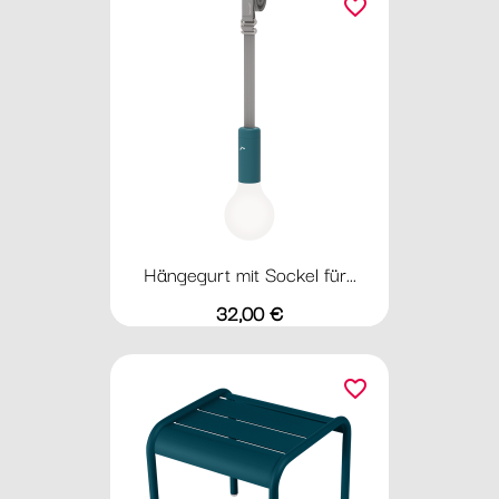
favorite_border
Hängegurt mit Sockel für...
Preis
32,00 €
favorite_border