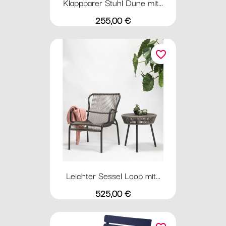
Klappbarer Stuhl Dune mit...
Preis
255,00 €
favorite_border
Leichter Sessel Loop mit...
Preis
525,00 €